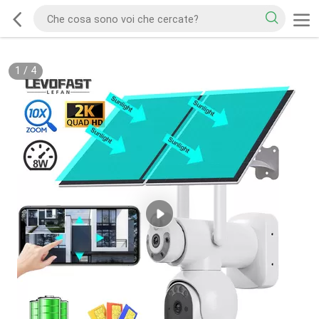
1
/
4