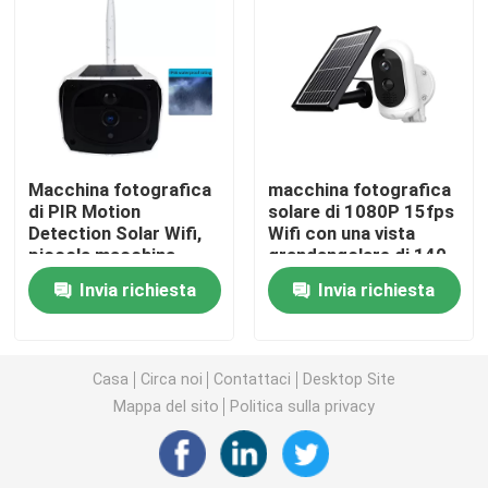
Videocamere di sicurezza domestiche dell'interno
Videocamera di sicurezza impermeabile all'aperto
Macchina fotografica
macchina fotografica
macchina fotografica solare 4G
di PIR Motion
solare di 1080P 15fps
Detection Solar Wifi,
Wifi con una vista
piccola macchina
grandangolare di 140
Macchina fotografica solare di Wifi
fotografica della
gradi
Invia richiesta
Invia richiesta
pallottola 1080P
Macchina fotografica senza fili del IP
Casa
Circa noi
Contattaci
Desktop Site
Macchina fotografica senza fili astuta di Wifi
Mappa del sito
Politica sulla privacy
Macchina fotografica di PTZ all'aperto