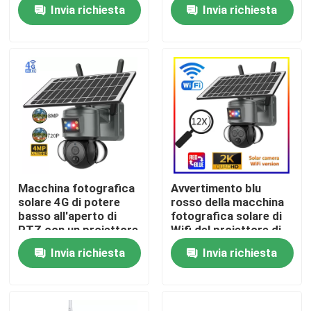
notturna impermeabile
Invia richiesta
Invia richiesta
Camera di sicurezza
CCTV
Su di noi
Visita alla fabbrica
Controllo della qualità
Contattaci
Macchina fotografica
Avvertimento blu
solare 4G di potere
rosso della macchina
Notizie
basso all'aperto di
fotografica solare di
PTZ con un proiettore
Wifi del proiettore di
di 2 insiemi
Smart dello zoom di
Invia richiesta
Invia richiesta
PTZ 12X
Chiedi un preventivo
Videocamera di sicurezza della lampadina di Wifi