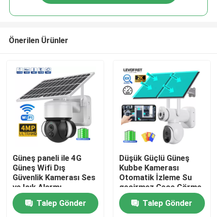
Önerilen Ürünler
Evde
Güneş paneli ile 4G
Düşük Güçlü Güneş
Güneş Wifi Dış
Kubbe Kamerası
Güvenlik Kamerası Ses
Otomatik İzleme Su
Ürün
ve Işık Alarmı
geçirmez Gece Görme
Güvenlik CCTV Kamera
Talep Gönder
Talep Gönder
Videolar