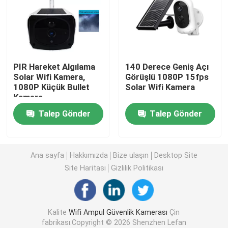
İç Mekan Ev Güvenlik Kameraları
Dış Mekan Su Geçirmez Güvenlik Kamerası
PIR Hareket Algılama
140 Derece Geniş Açı
Solar Wifi Kamera,
Görüşlü 1080P 15fps
1080P Küçük Bullet
Solar Wifi Kamera
4G Güneş Kamerası
Kamera
Talep Gönder
Talep Gönder
Güneş Wifi Kamera
Kablosuz IP Kamera
Ana sayfa
Hakkımızda
Bize ulaşın
Desktop Site
Site Haritası
Gizlilik Politikası
Akıllı Kablosuz Wifi Kamera
Kalite
Wifi Ampul Güvenlik Kamerası
Çin
PTZ Kamera Dış Mekan
fabrikası.Copyright © 2026 Shenzhen Lefan