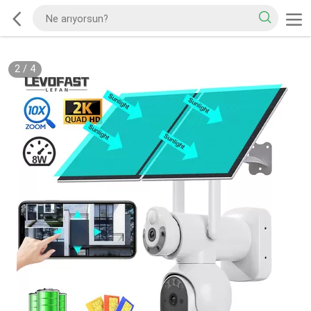
2
/
4