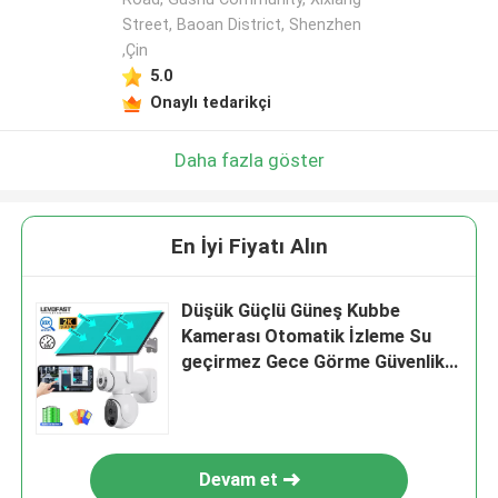
Street, Baoan District, Shenzhen
,Çin
5.0
Onaylı tedarikçi
Daha fazla göster
En İyi Fiyatı Alın
Düşük Güçlü Güneş Kubbe
Kamerası Otomatik İzleme Su
geçirmez Gece Görme Güvenlik
CCTV Kamera
Devam et