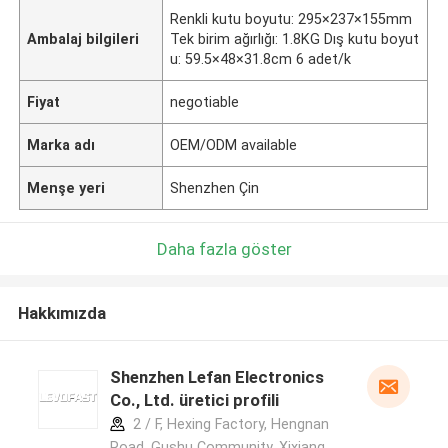
Renkli kutu boyutu: 295×237×155mm
Ambalaj bilgileri
Tek birim ağırlığı: 1.8KG Dış kutu boyut
u: 59.5×48×31.8cm 6 adet/k
Fiyat
negotiable
Marka adı
OEM/ODM available
Menşe yeri
Shenzhen Çin
Daha fazla göster
Hakkımızda
Shenzhen Lefan Electronics
Co., Ltd. üretici profili
2 / F, Hexing Factory, Hengnan
Road, Gushu Community, Xixiang