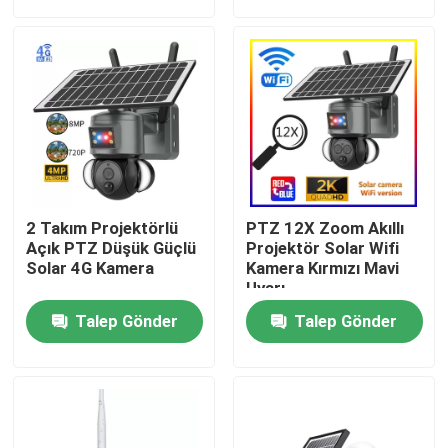
Bizim Hakkımızda
Fabrika turu
Kalite Kontrolü
2 Takım Projektörlü
PTZ 12X Zoom Akıllı
Bizimle İletişim
Açık PTZ Düşük Güçlü
Projektör Solar Wifi
Solar 4G Kamera
Kamera Kırmızı Mavi
Uyarı
Haberler
Talep Gönder
Talep Gönder
Bir İndirim İste
Wifi Ampul Güvenlik Kamerası