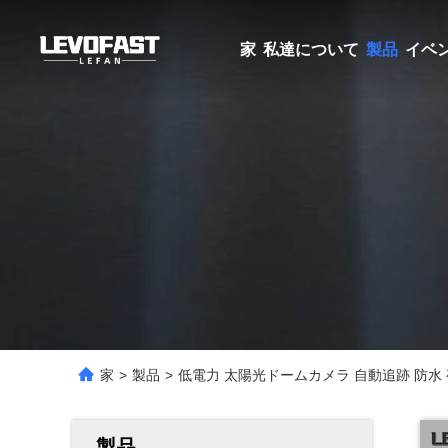
家
私達について
製品
イベ
家
>
製品
>
低電力 太陽光ドームカメラ 自動追跡 防水 
製品