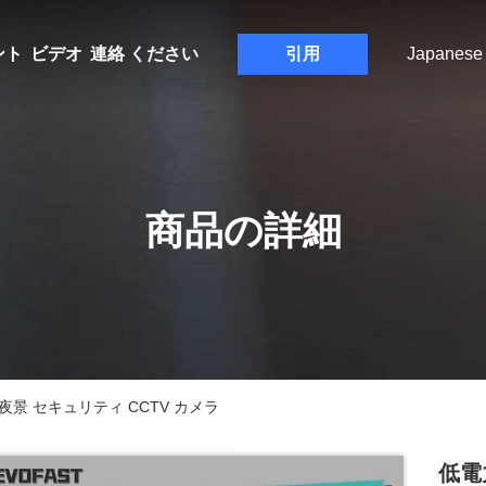
ント
ビデオ
連絡 ください
引用
Japanese
商品の詳細
夜景 セキュリティ CCTV カメラ
低電