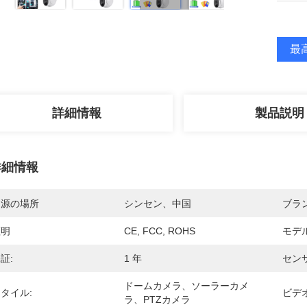
最高
詳細情報
製品説明
詳細情報
起源の場所
シンセン、中国
ブラ
証明
CE, FCC, ROHS
モデ
証:
1 年
センサ
ドームカメラ、ソーラーカメ
タイル:
ビデ
ラ、PTZカメラ