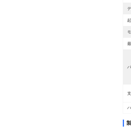
デ
起
モ
最
パ
支
ハ