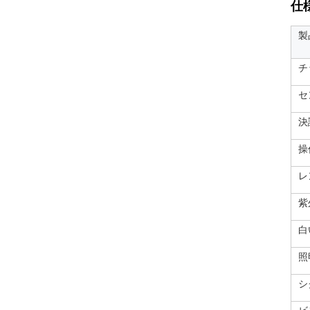
仕様
製
チ
セ
決
操
レ
紫
白
照
シ