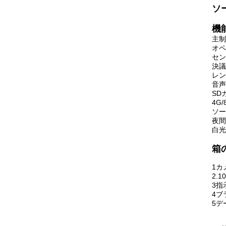
ソ
機能
主制
オペ
セン
決議1
レン
音声
SD
4G
ソー
夜間
白光
箱
1カ
2.
3指
4ブ
5デ