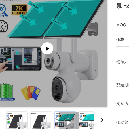
景 
MOQ:
価格:
標準パ
配達期
支払方
供給能