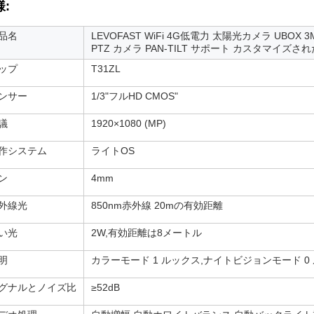
:
品名
LEVOFAST WiFi 4G低電力 太陽光カメラ UBOX 
PTZ カメラ PAN-TILT サポート カスタマイズさ
ップ
T31ZL
ンサー
1/3"フルHD CMOS"
議
1920×1080 (MP)
作システム
ライトOS
ン
4mm
外線光
850nm赤外線 20mの有効距離
い光
2W,有効距離は8メートル
明
カラーモード 1 ルックス,ナイトビジョンモード 0
グナルとノイズ比
≥52dB