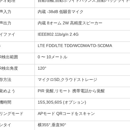
デオ処理
自動増幅,自動ホワイトバランス,自動バックライト
声入力
内蔵 -38dB 低騒音マイク
声出力
内蔵 8オーム 2W 高精度スピーカー
イファイ
IEEE802.11b/g/n 2.4G
G
LTE FDD/LTE TDD/WCDMA/TD-SCDMA
IR検出範囲
0 〜 10メートル
IR検出角度
120°
存方法
マイクロSD,クラウドストレージ
覚めよう
PIR 覚醒,リモート 携帯電話から覚醒
機時間
15S,30S,60S (オプション)
リングモード
APモード QRコードをスキャン
ンタイ
横355°,垂直90°