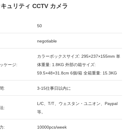
セキュリティ CCTV カメラ
50
negotiable
カラーボックスサイズ: 295×237×155mm 単
ッケージ:
体重量: 1.8KG 外部の箱サイズ:
59.5×48×31.8cm 6個/箱 全箱重量: 15.3KG
間:
3-15仕事日以内に
L/C、T/T、ウェスタン・ユニオン、Paypal
法:
等。
力:
10000pcs/week