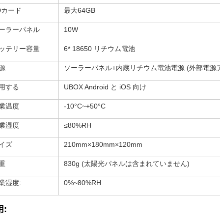
Dカード
最大64GB
ーラーパネル
10W
ッテリー容量
6* 18650 リチウム電池
源
ソーラーパネル+内蔵リチウム電池電源 (外部電源
用する
UBOX Android と iOS 向け
業温度
-10°C~+50°C
業湿度
≤80%RH
イズ
210mm×180mm×120mm
重
830g (太陽光パネルは含まれていません)
業湿度:
0%~80%RH
: