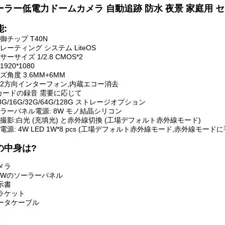
ーラー低電力ドームカメラ 自動追跡 防水 夜景 家庭用 セ
:
御チップ T40N
レーティング システム LiteOS
サーサイズ 1/2.8 CMOS*2
920*1080
ズ角度 3.6MM+6MM
2方向インターフォン,内蔵エコー消去
カードの録音 需要に応じて
/8G/16G/32G/64G/128G ストレージオプション
ラーパネル電源: 8W モノ結晶シリコン
撮影:白光 (充填光) と赤外線切換 (工場デフォルト赤外線モード)
電源: 4W LED 1W*8 pcs (工場デフォルト赤外線モード,赤外線モ
の中身は?
メラ
10Wのソーラーパネル
示書
ラケット
ータケーブル