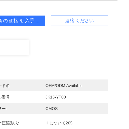
 の 価格 を 入手 する
連絡 ください
ンド名
OEM/ODM Available
ル番号
JK15-YT09
ー:
CMOS
オ圧縮形式:
H について265