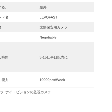
る:
屋外
ンド名:
LEVOFAST
:
太陽保安用カメラ
Negotiable
し時間:
3-15仕事日以内に
の能力:
10000pcs/week
メラ
, 
ナイトビジョンの監視カメラ