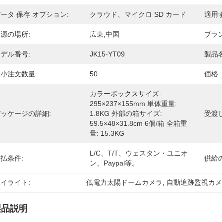
ータ 保存 オプション:
クラウド、マイクロ SD カード
適用す
源の場所:
広東,中国
ブラ
デル番号:
JK15-YT09
製品名
小注文数量:
50
価格:
カラーボックスサイズ: 
295×237×155mm 単体重量: 
ッケージの詳細:
1.8KG 外部の箱サイズ: 
受渡
59.5×48×31.8cm 6個/箱 全箱重
量: 15.3KG
L/C、T/T、ウェスタン・ユニオ
払条件:
供給
ン、Paypal等。
イライト:
低電力太陽ドームカメラ
, 
自動追跡監視カ
製品説明