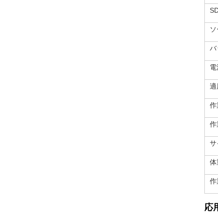
S
ソ
バ
電
適
作
作
サ
体
作
応用