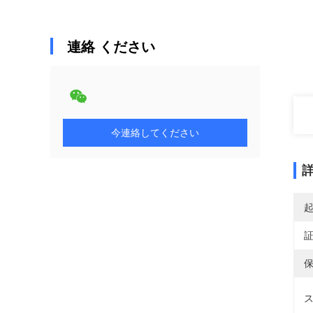
連絡 ください
今連絡してください
保
ス