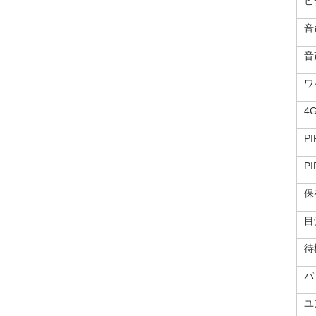
ビ
音
音
ワ
4
P
P
保
目
待
パ
ユ