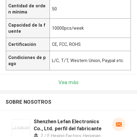
Cantidad de orde
50
n mínima
Capacidad de la f
10000pcs/week
uente
Certificación
CE, FCC, ROHS
Condiciones de p
L/C, T/T, Western Union, Paypal etc.
ago
Vea más
SOBRE NOSOTROS
Shenzhen Lefan Electronics
Co., Ltd. perfil del fabricante
2 / F, Hexing Factory, Hengnan