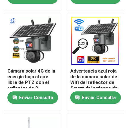
Sobre nosotros
Recorrido por la fábrica
Control de calidad
Contacta con nosotros
Cámara solar 4G de la
Advertencia azul roja
energía baja al aire
de la cámara solar de
libre de PTZ con el
Wifi del reflector de
reflector de 2
Smart del enfoque de
Noticias
sistemas
PTZ 12X
Enviar Consulta
Enviar Consulta
Solicitar una cita
Cámara de seguridad de la bombilla de Wifi