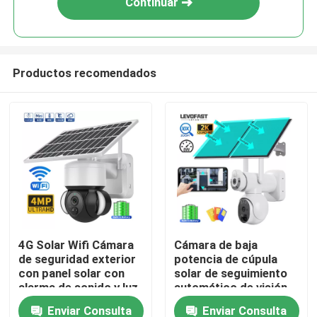
Continuar
Productos recomendados
En casa
4G Solar Wifi Cámara
Cámara de baja
de seguridad exterior
potencia de cúpula
Productos
con panel solar con
solar de seguimiento
alarma de sonido y luz
automático de visión
nocturna de seguridad
Enviar Consulta
Enviar Consulta
Los vídeos
de CCTV