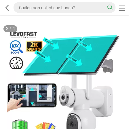
3
/
4