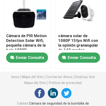
Cámaras de seguridad en el hogar interiores
Cámara de seguridad impermeable al aire libre
Cámara de PIR Motion
cámara solar de
Detection Solar Wifi,
1080P 15fps Wifi con
cámara solar 4G
pequeña cámara de la
la opinión granangular
bala 1080P
de 140 grados
Cámara solar de Wifi
Enviar Consulta
Enviar Consulta
Cámara IP inalámbrica
Inicio
Mapa del Sitio
Contactar Ahora
Desktop Site
Mapa del Sitio
Política de privacidad
Cámara inalámbrica elegante de Wifi
Cámara de PTZ al aire libre
Calidad
Cámara de seguridad de la bombilla de