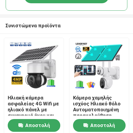
Συνιστώμενα προϊόντα
Σπίτι
Ηλιακή κάμερα
Κάμερα χαμηλής
ασφαλείας 4G Wifi με
ισχύος Ηλιακό θόλο
ηλιακό πάνελ με
Αυτοματοποιημένη
Προϊόντα
συναγερμό ήχου και
παρακολούθηση
φωτός
Αδιάβροχη νυχτερινή
Αποστολή
Αποστολή
όραση Ασφάλεια
Βίντεο