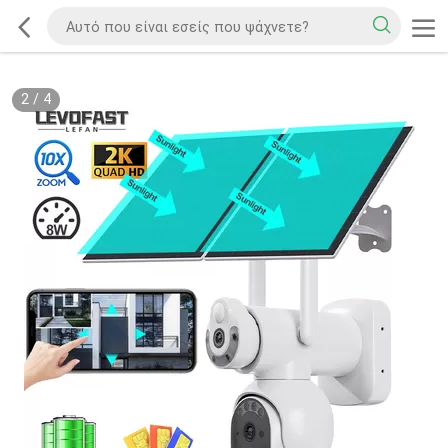
2
/
4