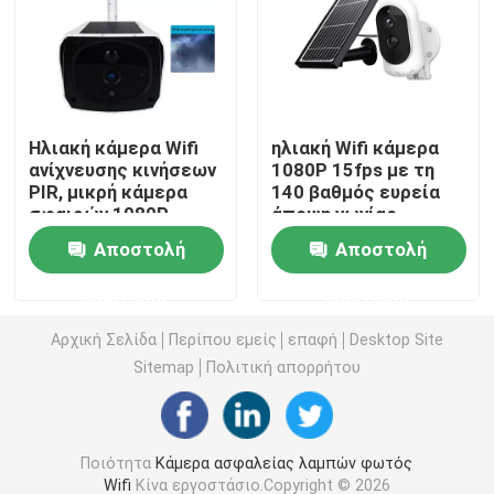
Εσωτερικά εγχώρια κάμερα ασφαλείας
Υπαίθρια αδιάβροχα κάμερα ασφαλείας
Ηλιακή κάμερα Wifi
ηλιακή Wifi κάμερα
ανίχνευσης κινήσεων
1080P 15fps με τη
PIR, μικρή κάμερα
140 βαθμός ευρεία
4G ηλιακή κάμερα
σφαιρών 1080P
άποψη γωνίας
Αποστολή
Αποστολή
Ηλιακή κάμερα Wifi
ερώτησης
ερώτησης
Ασύρματη κάμερα IP
Αρχική Σελίδα
Περίπου εμείς
επαφή
Desktop Site
Sitemap
Πολιτική απορρήτου
Έξυπνη ασύρματη κάμερα Wifi
Ποιότητα
Κάμερα ασφαλείας λαμπών φωτός
Κάμερα PTZ υπαίθρια
Wifi
Κίνα εργοστάσιο.Copyright © 2026