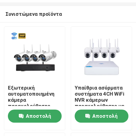
Συνιστώμενα προϊόντα
Εξωτερική
Υπαίθρια ασύρματα
αυτοματοποιημένη
συστήματα 4CH WiFi
Σπίτι
κάμερα
NVR κάμερων
παρακολούθησης
παρακολούθησης με
CCTV Kit 4CH nVR
τον ακουστικό cOem
Προϊόντα
Αποστολή
Αποστολή
3MP 5MP Ασφάλεια
Wifi παρακολούθηση
ερώτησης
ερώτησης
IP κάμερα
Βίντεο