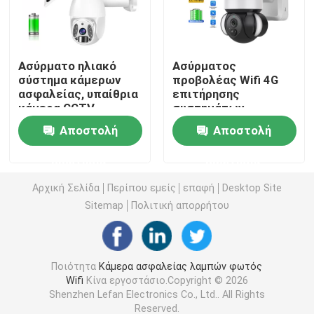
Εσωτερικά εγχώρια κάμερα ασφαλείας
Ασύρματο ηλιακό
Ασύρματος
σύστημα κάμερων
προβολέας Wifi 4G
Υπαίθρια αδιάβροχα κάμερα ασφαλείας
ασφαλείας, υπαίθρια
επιτήρησης
κάμερα CCTV
συστημάτων
ανίχνευσης κινήσεων
κάμερων ασφαλείας
4G ηλιακή κάμερα
Αποστολή
Αποστολή
PIR
HD 3MP PIR
ερώτησης
ερώτησης
Ηλιακή κάμερα Wifi
Αρχική Σελίδα
Περίπου εμείς
επαφή
Desktop Site
Sitemap
Πολιτική απορρήτου
Ασύρματη κάμερα IP
Έξυπνη ασύρματη κάμερα Wifi
Ποιότητα
Κάμερα ασφαλείας λαμπών φωτός
Wifi
Κίνα εργοστάσιο.Copyright © 2026
Shenzhen Lefan Electronics Co., Ltd.. All Rights
Κάμερα PTZ υπαίθρια
Reserved.