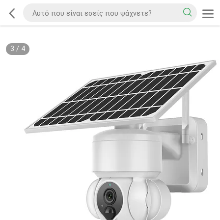
3
/
4