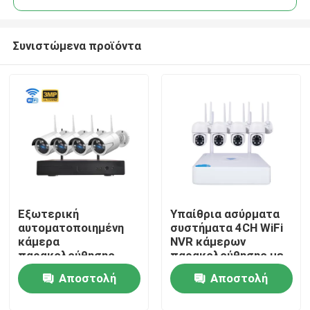
Συνιστώμενα προϊόντα
Εξωτερική
Υπαίθρια ασύρματα
Σπίτι
αυτοματοποιημένη
συστήματα 4CH WiFi
κάμερα
NVR κάμερων
παρακολούθησης
παρακολούθησης με
Προϊόντα
CCTV Kit 4CH nVR
τον ακουστικό cOem
Αποστολή
Αποστολή
3MP 5MP Ασφάλεια
Wifi παρακολούθηση
Βίντεο
ερώτησης
ερώτησης