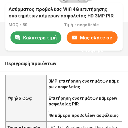
Ασύρματος προβολέας Wifi 4G επιτήρησης
συστημάτων κάμερων ασφαλείας HD 3MP PIR
MOQ：50
Τιμή：negotiable
Καλύτερη τιμή
Μας ελάτε σε
επαφή με
Περιγραφή προϊόντων
3MP επιτήρηση συστημάτων κάμε
ρων ασφαλείας
,
Υψηλό φως:
Επιτήρηση συστημάτων κάμερων
ασφαλείας PIR
,
4G κάμερα προβολέων ασφάλειας
Όροι πληρωμής
L/C, T/T, Western Union, Paypal κ.λπ.