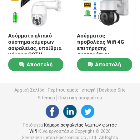
Εσωτερικά εγχώρια κάμερα ασφαλείας
Ασύρματο ηλιακό
Ασύρματος
Υπαίθρια αδιάβροχα κάμερα ασφαλείας
σύστημα κάμερων
προβολέας Wifi 4G
ασφαλείας, υπαίθρια
επιτήρησης
κάμερα CCTV
συστημάτων
4G ηλιακή κάμερα
ανίχνευσης κινήσεων
κάμερων ασφαλείας
Αποστολή
Αποστολή
PIR
HD 3MP PIR
Ηλιακή κάμερα Wifi
ερώτησης
ερώτησης
Αρχική Σελίδα
Περίπου εμείς
επαφή
Desktop Site
Ασύρματη κάμερα IP
Sitemap
Πολιτική απορρήτου
Έξυπνη ασύρματη κάμερα Wifi
Ποιότητα
Κάμερα ασφαλείας λαμπών φωτός
Wifi
Κίνα εργοστάσιο.Copyright © 2026
Κάμερα PTZ υπαίθρια
Shenzhen Lefan Electronics Co., Ltd.. All Rights