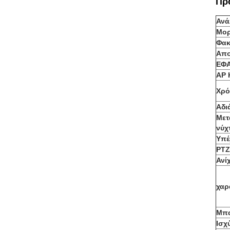
Πρ
Ανά
Μορ
Φακ
Απο
ΕΦ
AP 
Χρό
Αδι
Μετ
νύχ
Υπέ
PTZ
Ανί
χαρ
Μπα
Ισχ