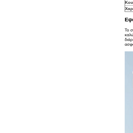
Κου
Χαρ
Εφ
Το σ
καλώ
διάρ
ασφά