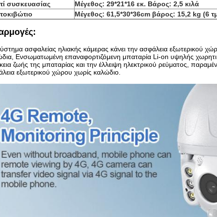
τί συσκευασίας
Μέγεθος: 29*21*16 εκ. Βάρος: 2,5 κιλά
τοκιβώτιο
Μέγεθος: 61,5*30*36cm βάρος: 15,2 kg (6 τ
αρμογές:
ύστημα ασφαλείας ηλιακής κάμερας κάνει την ασφάλεια εξωτερικού χώ
δια, Ενσωματωμένη επαναφορτιζόμενη μπαταρία Li-on υψηλής χωρητικό
κεια ζωής της μπαταρίας και την έλλειψη ηλεκτρικού ρεύματος, παραμ
λεια εξωτερικού χώρου χωρίς καλώδιο.