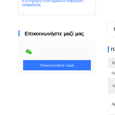
Επιτήρηση συστημάτων κάμερων
ασφαλείας
Επικοινωνήστε μαζί μας
Π
Τ
Επικοινωνήστε τώρα
Π
Ύ
A