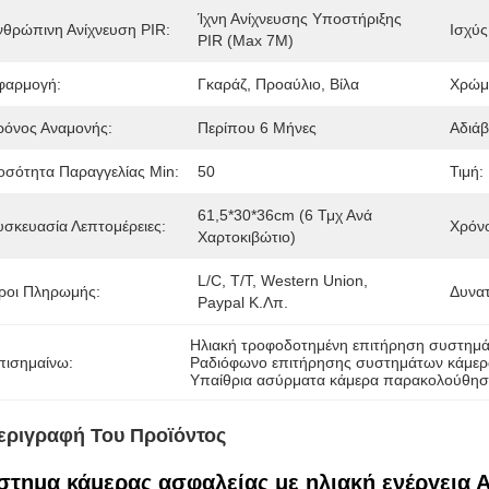
Ίχνη Ανίχνευσης Υποστήριξης 
νθρώπινη Ανίχνευση PIR:
Ισχύς
PIR (Max 7M)
φαρμογή:
Γκαράζ, Προαύλιο, Βίλα
Χρώμ
ρόνος Αναμονής:
Περίπου 6 Μήνες
Αδιάβ
οσότητα Παραγγελίας Min:
50
Τιμή:
61,5*30*36cm (6 Τμχ Ανά 
υσκευασία Λεπτομέρειες:
Χρόν
Χαρτοκιβώτιο)
L/C, T/T, Western Union, 
ροι Πληρωμής:
Δυνα
Paypal Κ.λπ.
Ηλιακή τροφοδοτημένη επιτήρηση συστημ
πισημαίνω:
Ραδιόφωνο επιτήρησης συστημάτων κάμερ
Υπαίθρια ασύρματα κάμερα παρακολούθη
εριγραφή Του Προϊόντος
στημα κάμερας ασφαλείας με ηλιακή ενέργεια Α