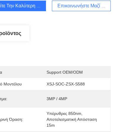
ίτε Την Καλύτερη Τιμή
Επικοινωνήστε Μαζί Μας
ροϊόντος
α
Support OEM/ODM
μό Μοντέλου
XSJ-SOC-ZSX-S588
σμα:
3MP / 4MP
Υπέρυθρες 850nm, 
ρινή Όραση:
Αποτελεσματική Απόσταση 
15m