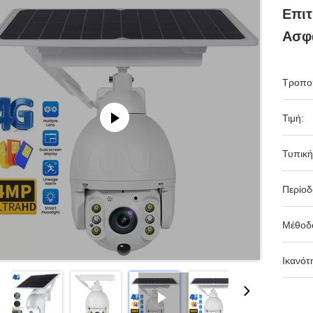
Επι
Ασφα
Τροπο
Τιμή:
Τυπική
Περίο
Μέθοδ
Ικανότ