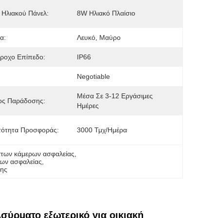
 Ηλιακού Πάνελ:
8W Ηλιακό Πλαίσιο
α:
Λευκό, Μαύρο
ροχο Επίπεδο:
IP66
Negotiable
Μέσα Σε 3-12 Εργάσιμες 
ος Παράδοσης:
Ημέρες
τότητα Προσφοράς:
3000 Τμχ/ημέρα
άτων κάμερων ασφαλείας
, 
ων ασφαλείας
, 
σης
σύρματο εξωτερικό για οικιακή