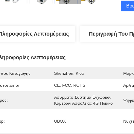
Βρε
Πληροφορίες Λεπτομέρειας
Περιγραφή Του Π
ληροφορίες Λεπτομέρειας
όπος Καταγωγής
Shenzhen, Κίνα
Μάρκ
ιστοποίηση
CE, FCC, ROHS
Αριθ
Ασύρματο Σύστημα Εγχώριων 
φος:
Ψήφι
Κάμερων Ασφαλείας 4G Ηλιακό
pp:
UBOX
Νυχτε