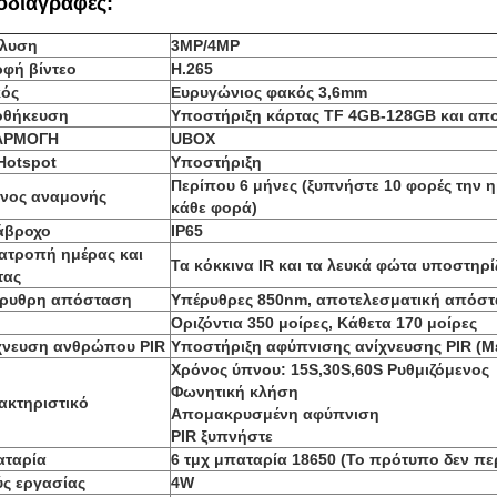
οδιαγραφές:
λυση
3MP/4MP
φή βίντεο
H.265
ός
Ευρυγώνιος φακός 3,6mm
θήκευση
Υποστήριξη κάρτας TF 4GB-128GB και απ
ΑΡΜΟΓΗ
UBOX
Hotspot
Υποστήριξη
Περίπου 6 μήνες (ξυπνήστε 10 φορές την 
νος αναμονής
κάθε φορά)
άβροχο
IP65
ατροπή ημέρας και
Τα κόκκινα IR και τα λευκά φώτα υποστηρ
τας
ρυθρη απόσταση
Υπέρυθρες 850nm, αποτελεσματική απόσ
Οριζόντια 350 μοίρες, Κάθετα 170 μοίρες
χνευση ανθρώπου PIR
Υποστήριξη αφύπνισης ανίχνευσης PIR (Μέ
Χρόνος ύπνου: 15S,30S,60S Ρυθμιζόμενος
Φωνητική κλήση
ακτηριστικό
Απομακρυσμένη αφύπνιση
PIR ξυπνήστε
ταρία
6 τμχ μπαταρία 18650 (Το πρότυπο δεν πε
ύς εργασίας
4W