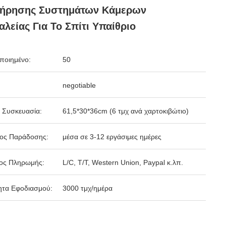
τήρησης Συστημάτων Κάμερων
λείας Για Το Σπίτι Υπαίθριο
ποιημένο:
50
negotiable
 Συσκευασία:
61,5*30*36cm (6 τμχ ανά χαρτοκιβώτιο)
δος Παράδοσης:
μέσα σε 3-12 εργάσιμες ημέρες
ος Πληρωμής:
L/C, T/T, Western Union, Paypal κ.λπ.
ητα Εφοδιασμού:
3000 τμχ/ημέρα