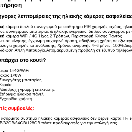
ιτήρηση
γορες λεπτομέρειες της ηλιακής κάμερας ασφαλείας 
ακή κάμερα διπλού συναγερμού με αισθητήρα PIR χαμηλής ισχύος, ηλ
ός συναγερμός μπαταρίας & ηλιακής ενέργειας, διπλός συναγερμός με
ακή κάμερα WiFi / 4G.Ήχος 2 Τρόπων, Περιστροφή Κλίσης Παντός
νευση κίνησης, έγχρωμη νυχτερινή όραση, αδιάβροχη χρήση σε εξωτερ
νολογία χαμηλής κατανάλωσης, Χρόνος αναμονής 4~6 μήνες, 100% Δω
ωδίωση.Απλή Λειτουργία.Απομακρυσμένη προβολή σε έξυπνο τηλέφων
υπάρχει στο κουτί?
άμερα 1×4G/WiFi
λιακός 1×8W
×Συνεργάτης μπαταρίας
Κεραία
×Αδιάβροχη γραμμή επέκτασης
Στήριγμα ηλιακού πάνελ
Εγχειρίδιο χρήστη
τές συμβουλές:
 ασύρματο σύστημα ηλιακής κάμερας ασφαλείας δεν φέρνει κάρτα TF, εά
B/32GB/64GB/128GB πέντε προδιαγραφές για την επιλογή σας.