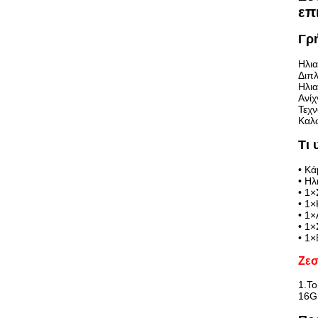
επ
Γρή
Ηλι
Διπλ
Ηλι
Ανίχ
Τεχ
Καλ
Τι 
• Κ
• Η
• 1
• 1×
• 1
• 1×
• 1×
Ζεσ
1.Το
16G