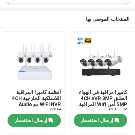
المنتجات الموصى بها
كاميرا مراقبة في الهواء
أنظمة كاميرا المراقبة
المنزل
الطلق 4CH nVR 3MP
اللاسلكية الخارجية 4CH
5MP أمن Wifi المراقبة
WiFi NVR مع Audio
كاميرا IP
OEM
المنتجات
إرسال استفسار
إرسال استفسار
فيديوهات