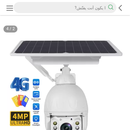
4
/
3