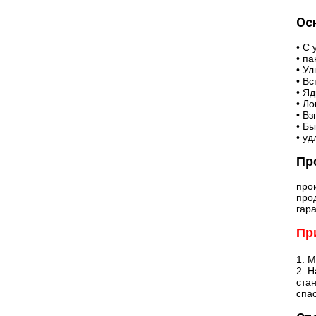
Ос
• С
• п
• Ул
• В
• Я
• Л
• В
• Б
• у
Пр
про
про
гара
Пр
1.
М
2. 
ста
спа