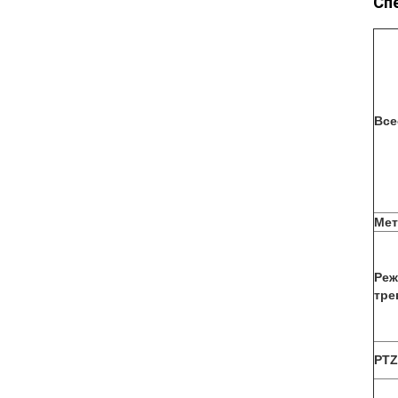
Сп
Все
Мет
Реж
тре
PTZ