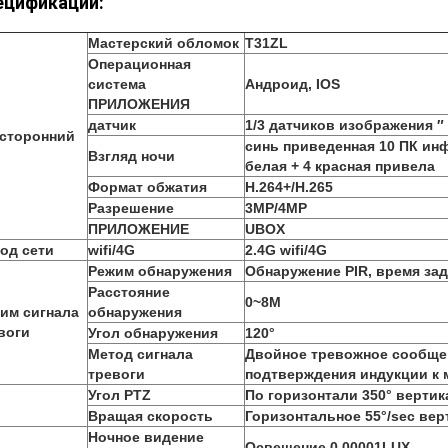
ецификации:
Мастерский обломок
T31ZL
Операционная
система
Андроид, IOS
ПРИЛОЖЕНИЯ
датчик
1/3 датчиков изображения ″
сторонний
синь приведенная 10 ПК инф
Взгляд ночи
белая + 4 красная привела
Формат обжатия
H.264+/H.265
Разрешение
3MP/4MP
ПРИЛОЖЕНИЕ
UBOX
од сети
wifi/4G
2.4G wifi/4G
Режим обнаружения
Обнаружение PIR, время за
Расстояние
0~8M
им сигнала
обнаружения
воги
Угол обнаружения
120°
Метод сигнала
Двойное тревожное сообще
тревоги
подтверждения индукции к
Угол PTZ
По горизонтали 350° вертик
Вращая скорость
Горизонтальное 55°/sec вер
Ночное видение
Освещение 0.00001LUX