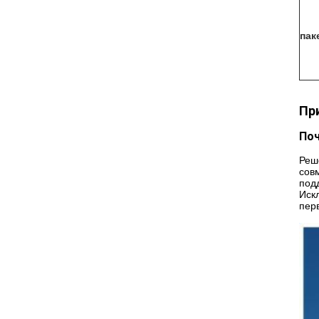
пак
Пр
Поч
Реш
сов
под
Иск
пер