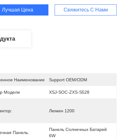
Лучшая Цена
Свяжитесь С Нами
дукта
енное Наименование
Support OEM/ODM
р Модели
XSJ-SOC-ZXS-S528
ектор:
Люмен 1200
Панель Солнечных Батарей 
ечная Панель:
6W