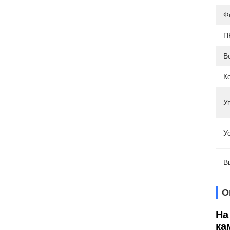
Ф
П
В
К
У
У
В
О
На
ка