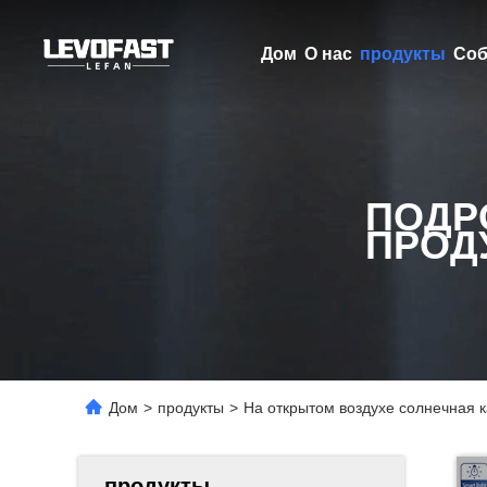
Дом
О нас
продукты
Соб
ПОДР
ПРОД
Дом
>
продукты
>
На открытом воздухе солнечная 
продукты