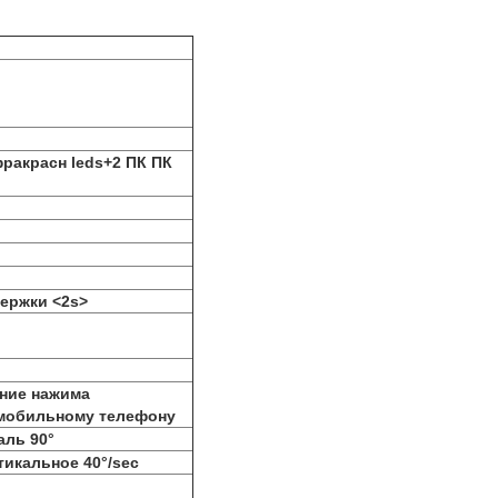
ракрасн leds+2 ПК ПК
держки
<2s>
ние нажима
 мобильному телефону
аль 90°
тикальное 40°/sec