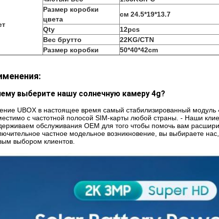
Размер коробки
см 24.5*19*13.7
цвета
ет
Qty
12pcs
Вес брутто
22KG/CTN
Размер коробки
50*40*42cm
именения:
ему выберите нашу солнечную камеру 4g?
ение UBOX в настоящее время самый стабилизированный модуль 4
местимо с частотной полосой SIM-карты любой страны. - Наши кли
держиваем обслуживания OEM для того чтобы помочь вам расширит
лючительное частное модельное возникновение, вы выбираете нас, 
вым выбором клиентов.