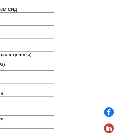
30M СИД
гнала тревоги)
8G)
cs
хе