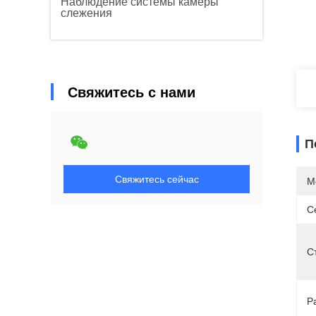
Наблюдение системы камеры
слежения
Свяжитесь с нами
П
Свяжитесь сейчас
М
С
С
Р