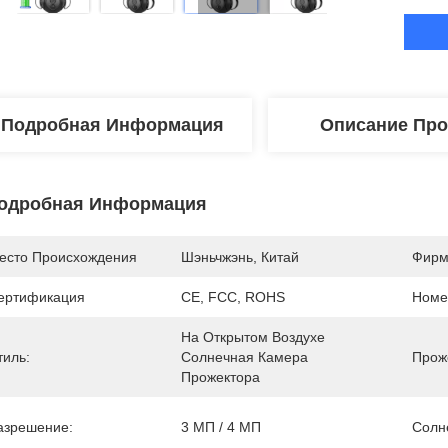
Подробная Информация
Описание Про
одробная Информация
есто Происхождения
Шэньчжэнь, Китай
Фирм
ертификация
CE, FCC, ROHS
Номе
На Открытом Воздухе 
тиль:
Солнечная Камера 
Прож
Прожектора
азрешение:
3 МП / 4 МП
Солн