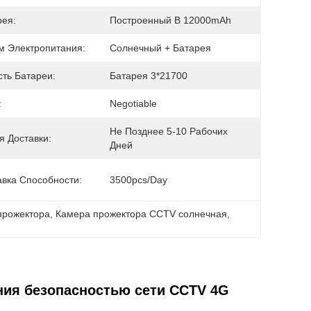
рея:
Построенный В 12000mAh
м Электропитания:
Солнечный + Батарея
сть Батареи:
Батарея 3*21700
:
Negotiable
Не Позднее 5-10 Рабочих 
я Доставки:
Дней
авка Способности:
3500pcs/day
прожектора
, 
Камера прожектора CCTV солнечная
, 
ния безопасностью сети CCTV 4G