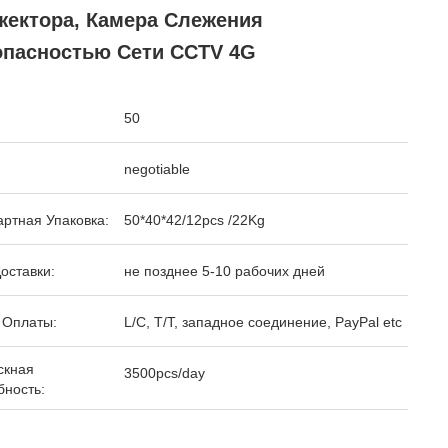
жектора, Камера Слежения
опасностью Сети CCTV 4G
50
negotiable
ртная Упаковка:
50*40*42/12pcs /22Kg
оставки:
не позднее 5-10 рабочих дней
 Оплаты:
L/C, T/T, западное соединение, PayPal etc
скная
3500pcs/day
бность: