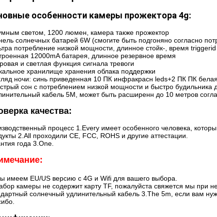
новные особенности камеры прожектора 4g:
 умным светом, 1200 люмен, камера также прожектор
анель солнечных батарей 6W (смогите быть подгоняно согласно пот
ьтра потребление низкой мощности, длинное стойк-, время triggerid
строенная 12000mA батарея, длинное резервное время
дровая и светлая функция сигнала тревоги
окальное хранилище хранения облака поддержки
згляд ночи: синь приведенная 10 ПК инфракрасн leds+2 ПК ПК белая
ыстрый сон с потреблением низкой мощности и быстро будильника 
длинительный кабель 5M, может быть расширенн до 10 метров согл
оверка качества:
изводственный процесс 1.Every имеет особенного человека, которы
дукты 2.All проходили CE, FCC, ROHS и другие аттестации.
нтия года 3.One.
имечание:
ы имеем EU/US версию с 4G и Wifi для вашего выбора.
Набор камеры не содержит карту TF, пожалуйста свяжется мы при н
ндартный солнечный удлинительный кабель 3.The 5m, если вам нуж
сибо.