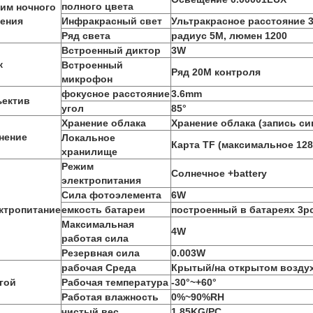
полного цвета
им ночного
ения
Инфракрасный свет
Ультракрасное расстояние 
Ряд света
радиус 5M, люмен 1200
Встроенный диктор
3W
к
Встроенный
Ряд 20M контроля
микрофон
фокусное расстояние
3.6mm
ектив
угол
85°
Хранение облака
Хранение облака (запись си
нение
Локальное
Карта TF (максимальное 12
хранилище
Режим
Солнечное +battery
электропитания
Сила фотоэлемента
6W
ктропитание
емкость батареи
построенный в батареях 3p
Максимальная
4W
работая сила
Резервная сила
0.003W
рабочая Среда
Крытый/на открытом возду
гой
Рабочая температура
-30°~+60°
Работая влажность
0%~90%RH
чистый вес
1.85KG/PC