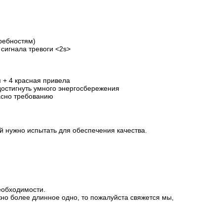
ребностям)
 сигнала тревоги
<2s>
 + 4 красная привела
достигнуть умного энергосбережения
асно требованию
й нужно испытать для обеспечения качества.
еобходимости.
но более длинное одно, то пожалуйста свяжется мы,