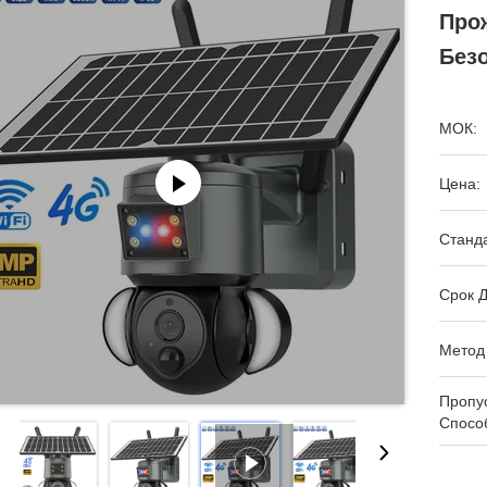
Про
Без
МОК:
Цена:
Станда
Срок Д
Метод
Пропу
Спосо