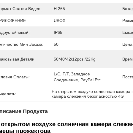
ормат Сжатия Видео:
Н.265
Бата
РИЛОЖЕНИЕ:
UBOX
Режи
одоустойчивый:
IP65
Емко
оличество Мин Заказа:
50
Цена
паковывая Детали:
50*40*42/12pcs /22Kg
Врем
L/C, T/T, Западное 
словия Оплаты:
Пост
Соединение, PayPal Etc
На открытом воздухе солнечная камера 
ыделить:
камера слежения безопасностью 4G
писание Продукта
 открытом воздухе солнечная камера слеже
меры прожектора