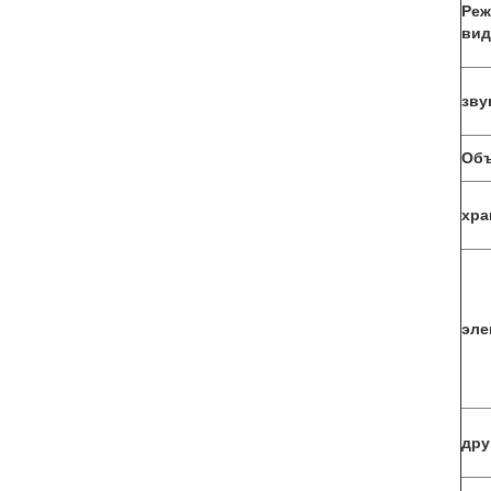
Реж
вид
зву
Объ
хра
эле
дру