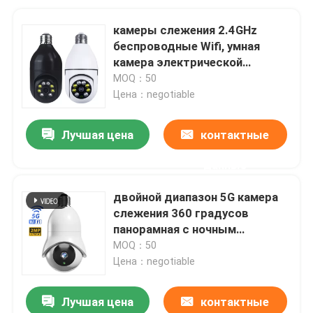
камеры слежения 2.4GHz
беспроводные Wifi, умная
камера электрической
лампочки с сигналом тревоги
MOQ：50
обнаружения движения
Цена：negotiable
Лучшая цена
контактные
данные
двойной диапазон 5G камера
слежения 360 градусов
панорамная с ночным
видением
MOQ：50
Цена：negotiable
Лучшая цена
контактные