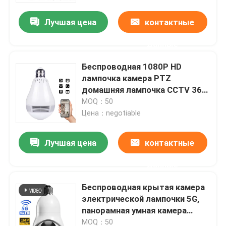
Лучшая цена
контактные
данные
Беспроводная 1080P HD
лампочка камера PTZ
домашняя лампочка CCTV 360
камера
MOQ：50
Цена：negotiable
Лучшая цена
контактные
Домой
данные
Беспроводная крытая камера
Продукты
электрической лампочки 5G,
панорамная умная камера
купола с управлением
Видеозаписи
MOQ：50