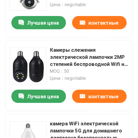
приложения
Цена：negotiable
О нас
Лучшая цена
контактные
данные
Экскурсия по заводу
Камеры слежения
Контроль качества
электрической лампочки 2MP
степеней беспроводной Wifi на
открытом воздухе 360
MOQ：50
Свяжитесь с нами
панорамных
Цена：negotiable
Новости
Лучшая цена
контактные
данные
Запросите цитату
камера WiFi электрической
лампочки 5G для домашнего
Камера слежения электрической лампочки Wifi
диапазона безопасностью