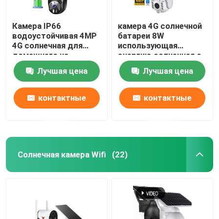
Камера IP66
камера 4G солнечной
водоустойчивая 4MP
батареи 8W
4G солнечная для
использующая
домашнего на
энергию солнечная с
открытом воздухе
сиреной обнаружения
Лучшая цена
Лучшая цена
наблюдения
движения
контактные
контактные
данные
данные
Солнечная камера Wifi
(22)