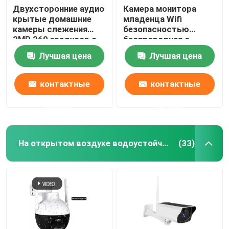
Двухсторонние аудио
Камера монитора
крытые домашние
младенца Wifi
камеры слежения
безопасностью
3MP 360 градусов с
беспроводная с
ночным видением
экраном LCD 5
Лучшая цена
Лучшая цена
дюймов
контактные
контактные
данные
данные
На открытом воздухе водоустойчивая камера слежения
(33)