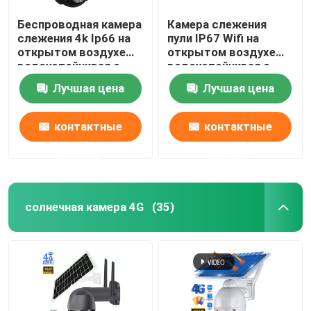
Беспроводная камера
Камера слежения
слежения 4k Ip66 на
пули IP67 Wifi на
открытом воздухе
открытом воздухе
водоустойчивая с
водоустойчивая с
сиреной сигнала
сигналом тревоги
Лучшая цена
Лучшая цена
тревоги
обнаружения
движения
контактные
контактные
данные
данные
солнечная камера 4G
(35)