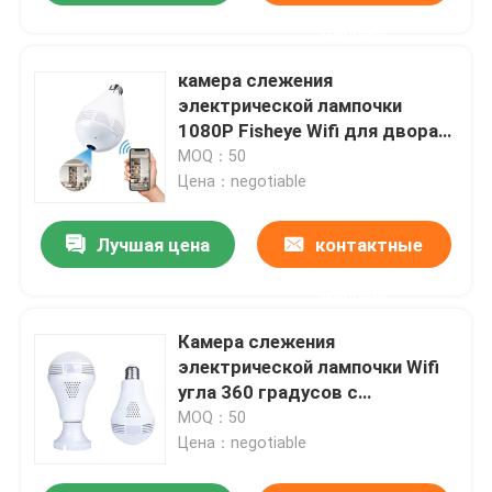
данные
камера слежения
электрической лампочки
1080P Fisheye Wifi для двора
склада фермы
MOQ：50
Цена：negotiable
Лучшая цена
контактные
данные
Камера слежения
электрической лампочки Wifi
угла 360 градусов с
панорамным видом рыбьего
MOQ：50
глаза
Цена：negotiable