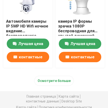
Автомобиля камеры
камера IP формы
IP 5MP HD Wifi ночное
зрачка 1080P
видение
беспроводная для
беспроводного
крытой домашней
отслеживая для
безопасности
Лучшая цена
Лучшая цена
домашней
безопасности
контактные
контактные
данные
данные
Осмотрите больше
Главная страница
Карта сайта
контактные данные
Desktop Site
Карта сайта
Политика конфиденциальности