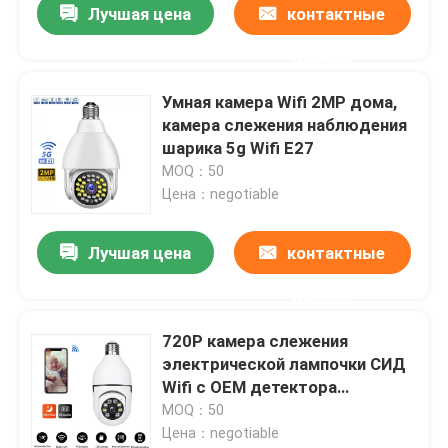
Лучшая цена
контактные
данные
Умная камера Wifi 2MP дома,
камера слежения наблюдения
шарика 5g Wifi E27
MOQ：50
Цена：negotiable
Лучшая цена
контактные
данные
720P камера слежения
электрической лампочки СИД
Wifi с OEM детектора
движения
MOQ：50
Цена：negotiable