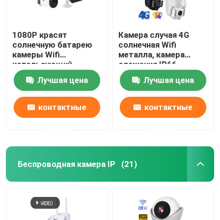
1080P красят
Камера случая 4G
солнечную батарею
солнечная Wifi
камеры Wifi
металла, камера
использующий
слежения IP66
энергию с OEM
батареи
Лучшая цена
Лучшая цена
ночного видения
использующая
энергию делает
водостойким
контактные
контактные
данные
данные
Беспроводная камера IP
(21)