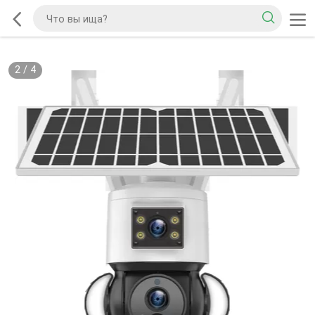
3
/
4