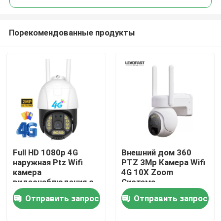
Порекомендованные продукты
Full HD 1080p 4G
Внешний дом 360
Домой
наружная Ptz Wifi
PTZ 3Mp Камера Wifi
камера
4G 10X Zoom
видеонаблюдения с
Система
Продукты
слотом для SIM-
видеонаблюдения
Отправить запрос
Отправить запрос
карты
Full HD Система
видеонаблюдения
Видеозаписи