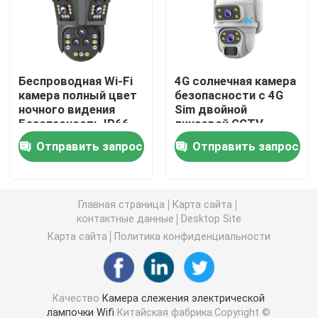
Крытые домашние камеры слежения
Беспроводная Wi-Fi
4G солнечная камера
На открытом воздухе водоустойчивая камера слеж
камера полный цвет
безопасности с 4G
ночного видения
Sim двойной
Безопасность IP66
линзовой CCTV
солнечная камера 4G
Три экрана 20MP
камера
Отправить запрос
Отправить запрос
камера
безопасности
Солнечная камера Wifi
Главная страница
Карта сайта
Беспроводная камера IP
контактные данные
Desktop Site
Карта сайта
Политика конфиденциальности
Умная беспроводная камера Wifi
Качество
Камера слежения электрической
Камера PTZ на открытом воздухе
лампочки Wifi
Китайская фабрика.Copyright ©