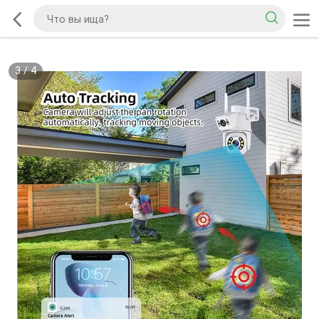
3
/
4