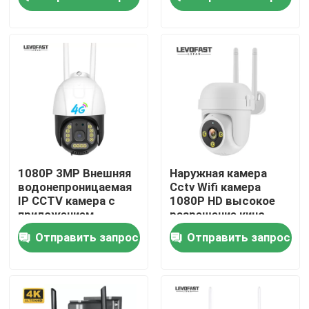
бесплатным
Внешнее цветное
облачным
ночное видение
хранилищем
О нас
Экскурсия по заводу
Контроль качества
Свяжитесь с нами
1080P 3MP Внешняя
Наружная камера
водонепроницаемая
Cctv Wifi камера
IP CCTV камера с
1080P HD высокое
Новости
приложением
разрешение кино
V380pro
камера
Отправить запрос
Отправить запрос
видеонаблюдения
Запросите цитату
Камера слежения электрической лампочки Wifi