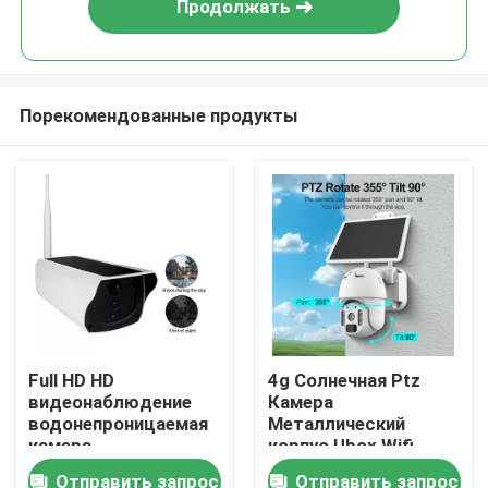
Продолжать
Порекомендованные продукты
Домой
Full HD HD
4g Солнечная Ptz
видеонаблюдение
Камера
Продукты
водонепроницаемая
Металлический
камера
корпус Ubox Wifi
безопасности с
Солнечная камера
Отправить запрос
Отправить запрос
Видеозаписи