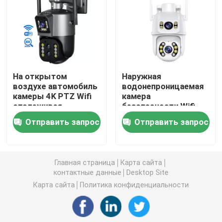
Крытые домашние камеры слежения
На открытом воздухе водоустойчивая камера слеж
На открытом
Наружная
воздухе автомобиль
водонепроницаемая
солнечная камера 4G
камеры 4K PTZ Wifi
камера
отслеживая
безопасности Wifi
домашнюю
беспроводная PIR
Солнечная камера Wifi
Отправить запрос
Отправить запрос
безопасную
детектор движения
аварийную систему
камера
видеонаблюдения
Беспроводная камера IP
Главная страница
Карта сайта
контактные данные
Desktop Site
Умная беспроводная камера Wifi
Карта сайта
Политика конфиденциальности
Камера PTZ на открытом воздухе