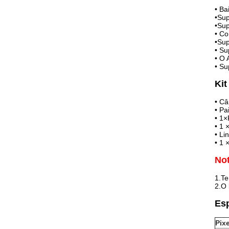
• Ba
•
Sup
•
Sup
• Co
•
Sup
• S
• O 
• Su
Ki
• C
• Pa
• 1×
• 1 
• Li
• 1 
Not
1.Te
2.O 
Esp
Pixe