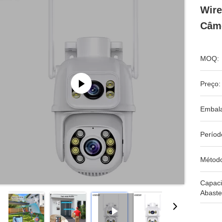
Wire
Câme
MOQ:
Preço:
Embal
Períod
Métod
Capac
Abaste