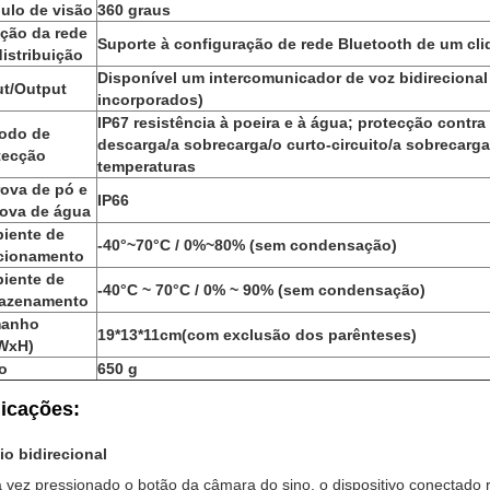
ulo de visão
360 graus
ção da rede
Suporte à configuração de rede Bluetooth de um cli
distribuição
Disponível um intercomunicador de voz bidirecional 
ut/Output
incorporados)
IP67 resistência à poeira e à água; protecção contra
odo de
descarga/a sobrecarga/o curto-circuito/a sobrecarga
tecção
temperaturas
rova de pó e
IP66
rova de água
iente de
-40°~70°C / 0%~80% (sem condensação)
cionamento
iente de
-40°C ~ 70°C / 0% ~ 90% (sem condensação)
azenamento
anho
19*13*11cm
(com exclusão dos parênteses)
WxH)
o
650 g
icações:
o bidirecional
vez pressionado o botão da câmara do sino, o dispositivo conectado