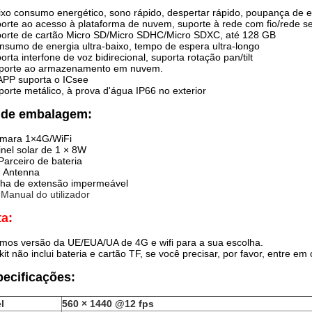
ixo consumo energético, sono rápido, despertar rápido, poupança de en
orte ao acesso à plataforma de nuvem, suporte à rede com fio/rede s
orte de cartão Micro SD/Micro SDHC/Micro SDXC, até 128 GB
nsumo de energia ultra-baixo, tempo de espera ultra-longo
orta interfone de voz bidirecional, suporta rotação pan/tilt
uporte ao armazenamento em nuvem.
APP suporta o ICsee
porte metálico, à prova d'água IP66 no exterior
t de embalagem:
âmara 1×4G/WiFi
inel solar de 1 × 8W
Parceiro de bateria
× Antenna
nha de extensão impermeável
×
Manual do utilizador
a:
mos versão da UE/EUA/UA de 4G e wifi para a sua escolha.
kit não inclui bateria e cartão TF, se você precisar, por favor, entre em
ecificações:
l
560 × 1440 @12 fps