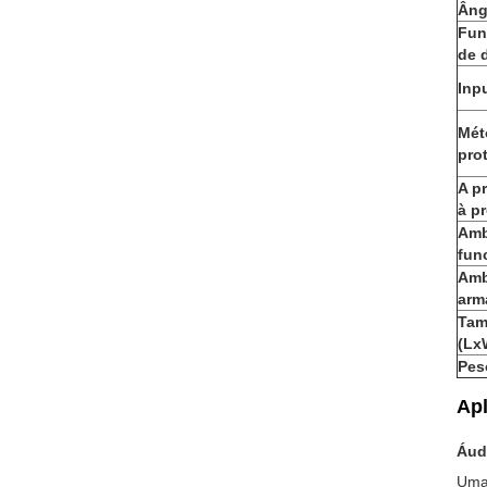
Âng
Fun
de 
Inp
Mét
pro
A p
à p
Amb
fun
Amb
arm
Tam
(Lx
Pes
Apl
Áudi
Uma 