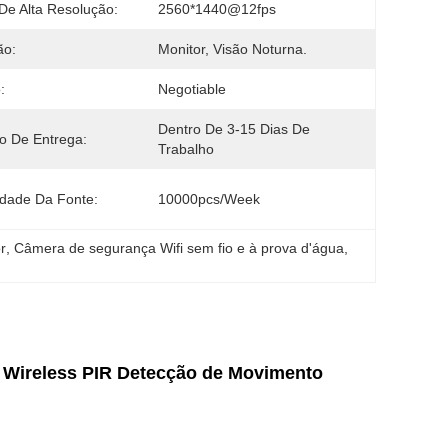
De Alta Resolução:
2560*1440@12fps
ão:
Monitor, Visão Noturna.
:
Negotiable
Dentro De 3-15 Dias De 
o De Entrega:
Trabalho
idade Da Fonte:
10000pcs/week
r
, 
Câmera de segurança Wifi sem fio e à prova d'água
, 
 Wireless PIR Detecção de Movimento