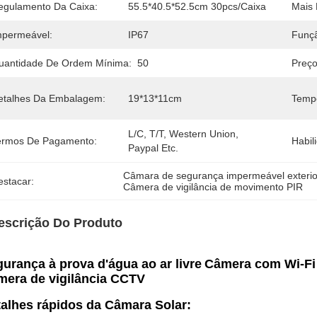
egulamento Da Caixa:
55.5*40.5*52.5cm 30pcs/caixa
Mais 
mpermeável:
IP67
Funç
uantidade De Ordem Mínima:
50
Preço
etalhes Da Embalagem:
19*13*11cm
Temp
L/C, T/T, Western Union, 
ermos De Pagamento:
Habil
Paypal Etc.
Câmara de segurança impermeável exterio
estacar:
Câmera de vigilância de movimento PIR
escrição Do Produto
urança à prova d'água ao ar livre
Câmera com Wi-Fi
era de vigilância CCTV
alhes rápidos da Câmara Solar: