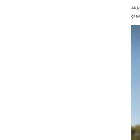
as p
gra