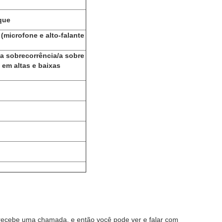
que
(microfone e alto-falante
 a sobrecorrência/a sobre
 em altas e baixas
 recebe uma chamada, e então você pode ver e falar com