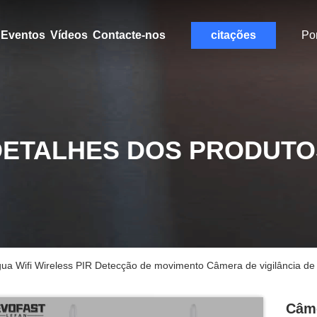
Eventos
Vídeos
Contacte-nos
citações
Po
DETALHES DOS PRODUTO
a Wifi Wireless PIR Detecção de movimento Câmera de vigilância de 
Câme