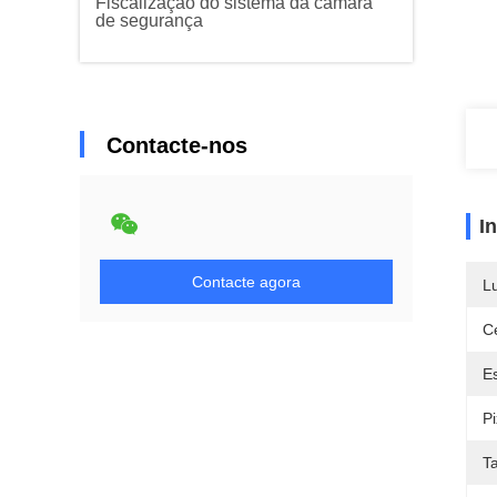
Fiscalização do sistema da câmara
de segurança
Contacte-nos
I
Contacte agora
L
Ce
Es
Pi
T