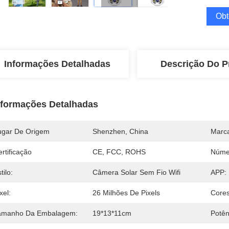
Obt
Informações Detalhadas
Descrição Do P
nformações Detalhadas
ugar De Origem
Shenzhen, China
Marc
rtificação
CE, FCC, ROHS
Núme
tilo:
Câmera Solar Sem Fio Wifi
APP:
xel:
26 Milhões De Pixels
Cores
amanho Da Embalagem:
19*13*11cm
Potên