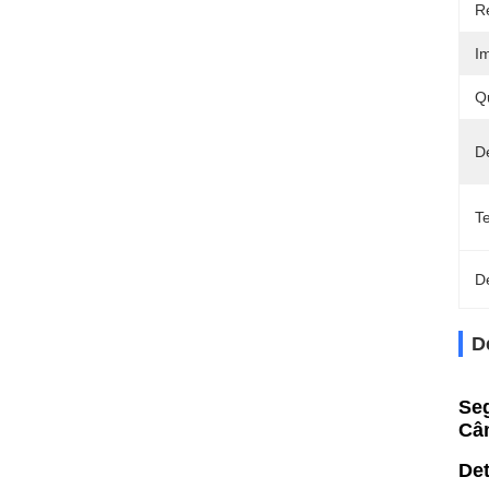
R
I
Q
D
T
D
D
Seg
Câm
Det