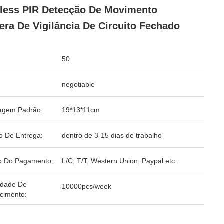
less PIR Detecção De Movimento
ra De Vigilância De Circuito Fechado
50
negotiable
agem Padrão:
19*13*11cm
o De Entrega:
dentro de 3-15 dias de trabalho
o Do Pagamento:
L/C, T/T, Western Union, Paypal etc.
idade De
10000pcs/week
cimento: