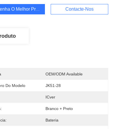
enha O Melhor Preço
Contacte-Nos
roduto
a
OEM/ODM Available
ro Do Modelo
JK51-28
ICver
:
Branco + Preto
cia:
Bateria