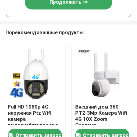
Продолжать
Порекомендованные продукты
Домой
Full HD 1080p 4G
Внешний дом 360
наружная Ptz Wifi
PTZ 3Mp Камера Wifi
Продукты
камера
4G 10X Zoom
видеонаблюдения с
Система
слотом для SIM-
видеонаблюдения
Отправить запрос
Отправить запрос
Видеозаписи