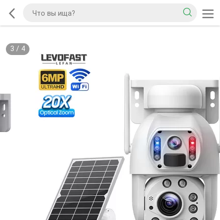
3
/
4