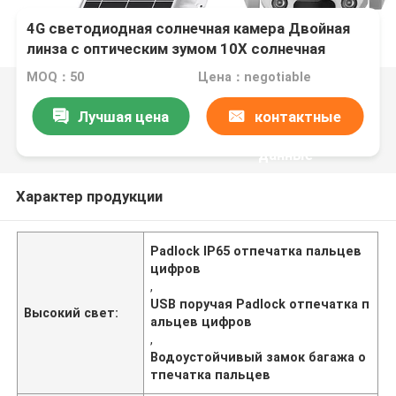
4G светодиодная солнечная камера Двойная
линза с оптическим зумом 10X солнечная
батарея PTZ камера Wifi Внешняя камера
MOQ：50
Цена：negotiable
видеонаблюдения 6MP
Лучшая цена
контактные
данные
Характер продукции
Padlock IP65 отпечатка пальцев
цифров
,
USB поручая Padlock отпечатка п
Высокий свет:
альцев цифров
,
Водоустойчивый замок багажа о
тпечатка пальцев