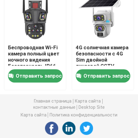
Крытые домашние камеры слежения
На открытом воздухе водоустойчивая камера слеж
Беспроводная Wi-Fi
4G солнечная камера
камера полный цвет
безопасности с 4G
солнечная камера 4G
ночного видения
Sim двойной
Безопасность IP66
линзовой CCTV
Три экрана 20MP
камера
Солнечная камера Wifi
Отправить запрос
Отправить запрос
камера
безопасности
Беспроводная камера IP
Главная страница
Карта сайта
контактные данные
Desktop Site
Умная беспроводная камера Wifi
Карта сайта
Политика конфиденциальности
Камера PTZ на открытом воздухе