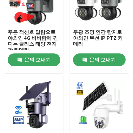
우리 에 관한 것
푸른 적신호 알람으로
투광 조명 인간 탐지로
공장 투어
야외인 4G 비바람에 견
야외인 무선 IP PTZ 카
디는 글라스 태양 전지
메라
판 카메라
품질 관리
문의 보내기
문의 보내기
저희와 연락
뉴스
인용 을 요청 하십시오
와이파이 전구 보안 카메라