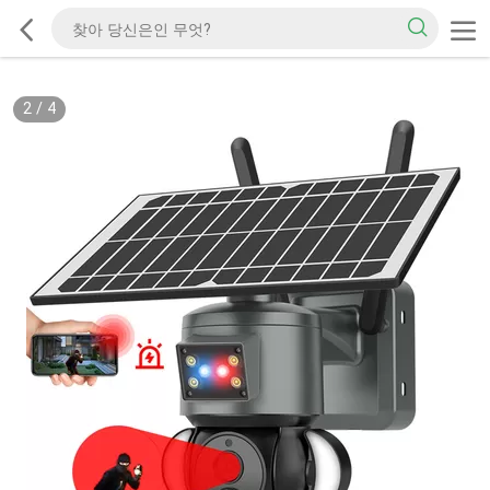
3
/
4