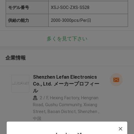
モデル番号
XSJ-SOC-ZXS-S528
供給の能力
2000-3000pcs/Per日
多くを見て下さい
企業情報
Shenzhen Lefan Electronics
Co., Ltd. メーカープロフィー
ル
2 / F, Hexing Factory, Hengnan
Road, Gushu Community, Xixiang
Street, Baoan District, Shenzhen ,
中国
5.0
確認された製造者