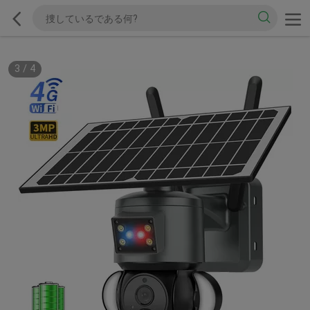
3
/
4