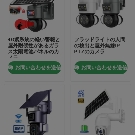
わたしたち に つい て
工場 ツアー
4G紫系統の軽い警報と
フラッドライトの人間
屋外耐候性があるガラ
の検出と屋外無線IP
ス太陽電池パネルのカ
PTZのカメラ
品質管理
メラ
お問い合わせを送信
お問い合わせを送信
連絡 ください
ニュース
引金 を 求め て ください
Wifiの電球の保安用カメラ