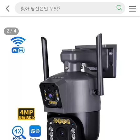
2
/
4