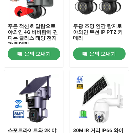
우리 에 관한 것
푸른 적신호 알람으로
투광 조명 인간 탐지로
야외인 4G 비바람에 견
야외인 무선 IP PTZ 카
공장 투어
디는 글라스 태양 전지
메라
판 카메라
문의 보내기
문의 보내기
품질 관리
저희와 연락
뉴스
인용 을 요청 하십시오
와이파이 전구 보안 카메라
스포트라이트와 2K 야
30M IR 거리 IP66 와이