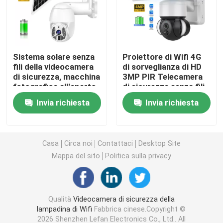
Videocamere di sicurezza domestiche dell'interno
Sistema solare senza
Proiettore di Wifi 4G
Videocamera di sicurezza impermeabile all'aperto
fili della videocamera
di sorveglianza di HD
di sicurezza, macchina
3MP PIR Telecamera
fotografica all'aperto
di sicurezza senza fili
macchina fotografica solare 4G
del CCTV di PIR
System
Invia richiesta
Invia richiesta
Motion Detection
Macchina fotografica solare di Wifi
Casa
Circa noi
Contattaci
Desktop Site
Macchina fotografica senza fili del IP
Mappa del sito
Politica sulla privacy
Macchina fotografica senza fili astuta di Wifi
Qualità
Videocamera di sicurezza della
lampadina di Wifi
Fabbrica cinese.Copyright ©
Macchina fotografica di PTZ all'aperto
2026 Shenzhen Lefan Electronics Co., Ltd.. All