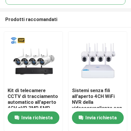
Prodotti raccomandati
Kit di telecamere
Sistemi senza fili
Casa.
CCTV di tracciamento
all'aperto 4CH WiFi
automatico all'aperto
NVR della
4CH nVR 3MP 5MP
videosorveglianza con
Prodotti
Sicurezza Wifi
l'audio OEM
Invia richiesta
Invia richiesta
Sorveglianza Camera
IP
Video