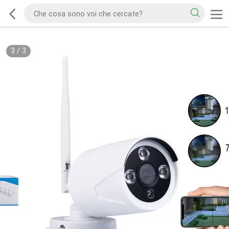
3
/
3