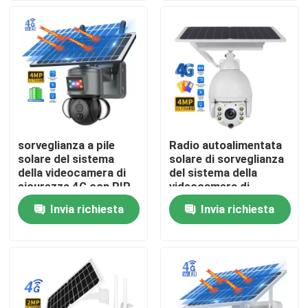
Su di noi
Visita alla fabbrica
Controllo della qualità
sorveglianza a pile
Radio autoalimentata
solare del sistema
solare di sorveglianza
Contattaci
della videocamera di
del sistema della
sicurezza 4G con PIR
videocamera di
Detection astuto
sicurezza per
Invia richiesta
Invia richiesta
Notizie
all'aperto domestico
Chiedi un preventivo
Videocamera di sicurezza della lampadina di Wifi