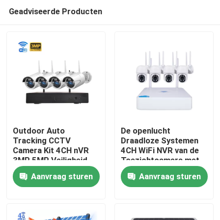
Geadviseerde Producten
Outdoor Auto
De openlucht
Tracking CCTV
Draadloze Systemen
Camera Kit 4CH nVR
4CH WiFi NVR van de
Thuis
3MP 5MP Veiligheid
Toezichtcamera met
Wifi Bewaking IP
Audiooem
Aanvraag sturen
Aanvraag sturen
Camera
Producten
Video's