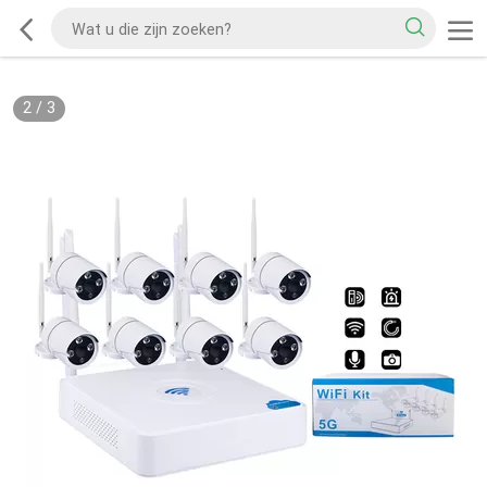
3
/
3