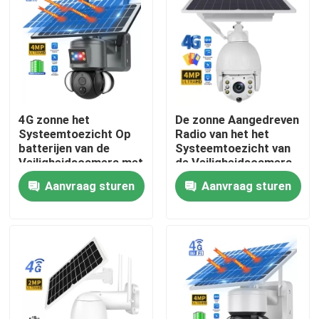
Over ons
Fabriekstocht
4G zonne het
De zonne Aangedreven
Kwaliteitscontrole
Systeemtoezicht Op
Radio van het het
batterijen van de
Systeemtoezicht van
Veiligheidscamera met
de Veiligheidscamera
Neem contact met ons op
Slim PIR Detection
voor Huis Openlucht
Aanvraag sturen
Aanvraag sturen
Nieuws
Vraag een offerte
De Veiligheidscamera van de Wifi Gloeilamp