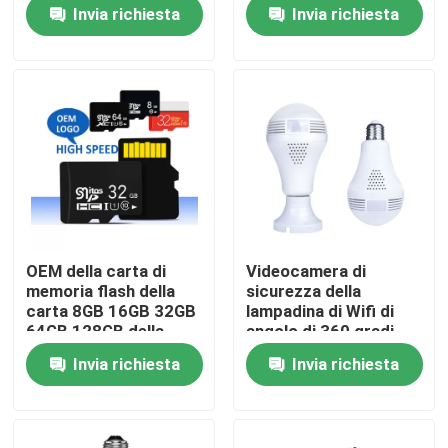
CCTV 360
domestica
Invia richiesta
Invia richiesta
Su di noi
Visita alla fabbrica
Controllo della qualità
Contattaci
OEM della carta di
Videocamera di
memoria flash della
sicurezza della
Notizie
carta 8GB 16GB 32GB
lampadina di Wifi di
64GB 128GB della
angolo di 360 gradi
scheda di memoria di
con la vista
Invia richiesta
Invia richiesta
TF SD/TF
panoramica del fish-
Chiedi un preventivo
eye
Videocamera di sicurezza della lampadina di Wifi