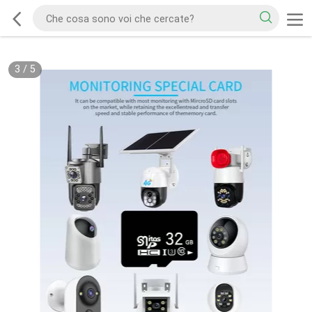
3
/
5