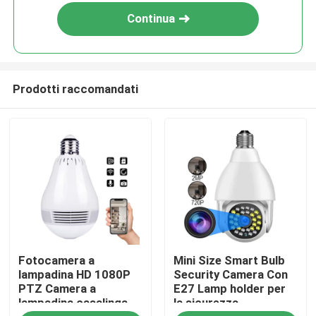
Continua
Prodotti raccomandati
Casa.
Fotocamera a
Mini Size Smart Bulb
Prodotti
lampadina HD 1080P
Security Camera Con
PTZ Camera a
E27 Lamp holder per
lampadina casalinga
la sicurezza
Video