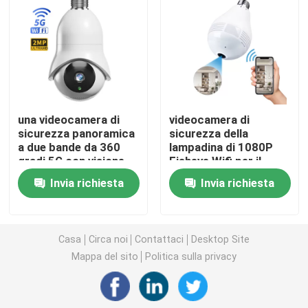
Videocamere di sicurezza domestiche dell'interno
Videocamera di sicurezza impermeabile all'aperto
una videocamera di
videocamera di
macchina fotografica solare 4G
sicurezza panoramica
sicurezza della
a due bande da 360
lampadina di 1080P
gradi 5G con visione
Fisheye Wifi per il
Macchina fotografica solare di Wifi
notturna
cortile del magazzino
Invia richiesta
Invia richiesta
dell'azienda agricola
Macchina fotografica senza fili del IP
Casa
Circa noi
Contattaci
Desktop Site
Macchina fotografica senza fili astuta di Wifi
Mappa del sito
Politica sulla privacy
Macchina fotografica di PTZ all'aperto