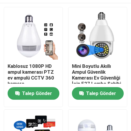
Kablosuz 1080P HD
Mini Boyutlu Akıllı
ampul kamerası PTZ
Ampul Güvenlik
ev ampulü CCTV 360
Kamerası Ev Güvenliği
kamera
İçin E27 Lamba Sahibi
Evde
Talep Gönder
Talep Gönder
Ürün
Videolar