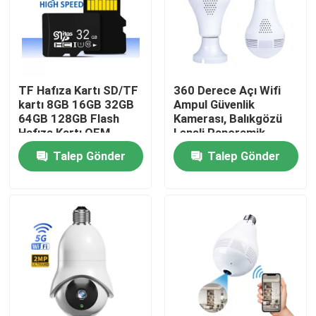
Bizim Hakkımızda
Fabrika turu
TF Hafıza Kartı SD/TF
360 Derece Açı Wifi
kartı 8GB 16GB 32GB
Ampul Güvenlik
64GB 128GB Flash
Kamerası, Balıkgözü
Kalite Kontrolü
Hafıza Kartı OEM
Lensli Panoramik
Görünüm
Talep Gönder
Talep Gönder
Bizimle İletişim
Haberler
Bir İndirim İste
Wifi Ampul Güvenlik Kamerası