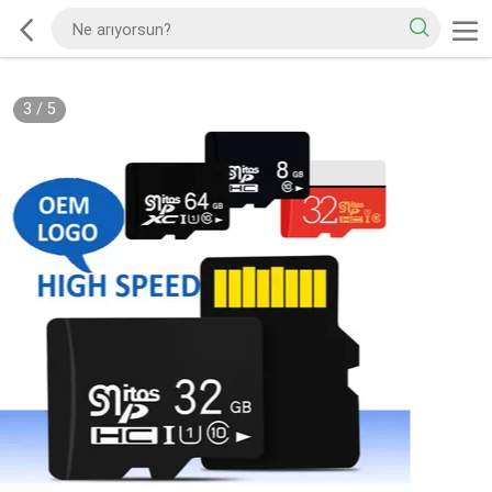
3
/
5