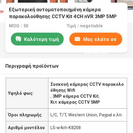
Εξωτερική αυτοματοποιημένη κάμερα
παρακολούθησης CCTV Kit 4CH nVR 3MP 5MP
Ασφάλεια Wifi παρακολούθηση IP κάμερα
MOQ：50
Τιμή：negotiable
Καλύτερη τιμή
Μας ελάτε σε
επαφή με
Περιγραφή προϊόντων
Συσκευή κάμερας CCTV παρακολο
ύθησης Wifi
Υψηλό φως:
,
3MP κάμερα CCTV Kit
,
Κιτ κάμερας CCTV 5MP
Όροι πληρωμής
L/C, T/T, Western Union, Paypal κ.λπ.
Αριθμό μοντέλου
LS-w4ch-K8208