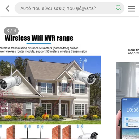
3
/
4