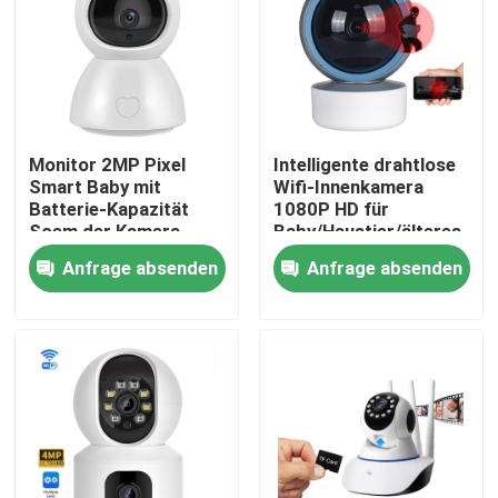
Über uns
Werksbesichtigung
Monitor 2MP Pixel
Intelligente drahtlose
Smart Baby mit
Wifi-Innenkamera
Qualitätskontrolle
Batterie-Kapazität
1080P HD für
Soem der Kamera-
Baby/Haustier/älteres
2000mAh
Soem-ODM
Anfrage absenden
Anfrage absenden
Kontakt mit uns
Neuigkeiten
Bitte um ein Angebot
Wifi-Glühlampe-Überwachungskamera