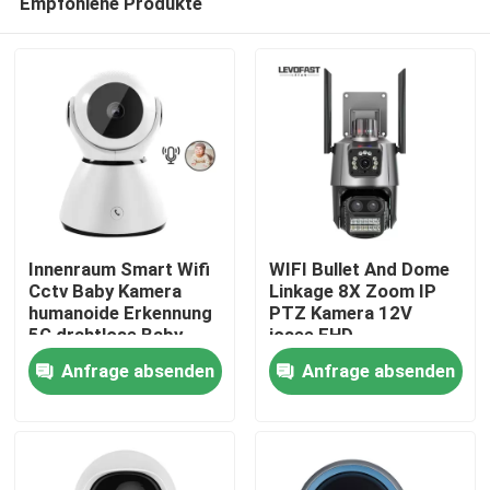
Empfohlene Produkte
Innenraum Smart Wifi
WIFI Bullet And Dome
Cctv Baby Kamera
Linkage 8X Zoom IP
humanoide Erkennung
PTZ Kamera 12V
5G drahtlose Baby-
icsee FHD
Zu Hause
Schlaf-Monitor
Vorzeigelicht WIFI
Anfrage absenden
Anfrage absenden
Kamera
Produkte
Videos