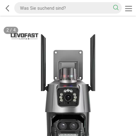
2
/
4