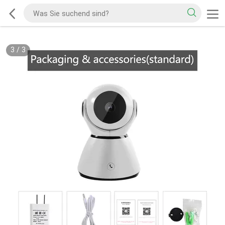
3
/
3