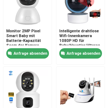
Über uns
Werksbesichtigung
Monitor 2MP Pixel
Intelligente drahtlose
Smart Baby mit
Wifi-Innenkamera
Batterie-Kapazität
1080P HD für
Qualitätskontrolle
Soem der Kamera-
Baby/Haustier/älteres
2000mAh
Soem-ODM
Anfrage absenden
Anfrage absenden
Kontakt mit uns
Neuigkeiten
Bitte um ein Angebot
Wifi-Glühlampe-Überwachungskamera