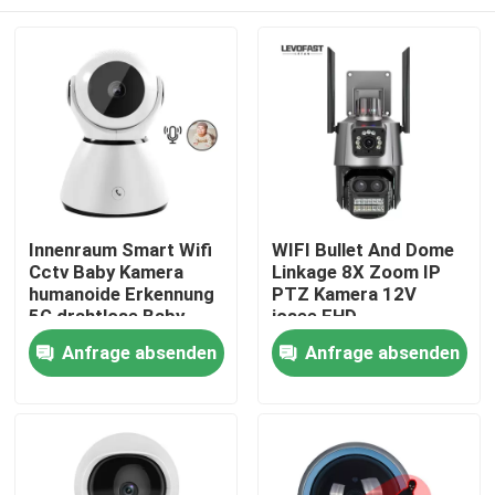
Innenraum Smart Wifi
WIFI Bullet And Dome
Cctv Baby Kamera
Linkage 8X Zoom IP
humanoide Erkennung
PTZ Kamera 12V
5G drahtlose Baby-
icsee FHD
Schlaf-Monitor
Vorzeigelicht WIFI
Zu Hause
Anfrage absenden
Anfrage absenden
Kamera
Produkte
Videos