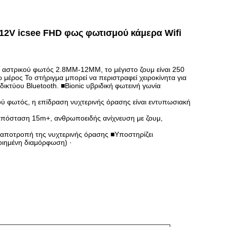
 12V icsee FHD φως φωτισμού κάμερα Wifi
ο αστρικού φωτός 2.8MM-12MM, το μέγιστο ζουμ είναι 250
νω μέρος Το στήριγμα μπορεί να περιστραφεί χειροκίνητα για
ικτύου Bluetooth. ■Bionic υβριδική φωτεινή γωνία
 φωτός, η επίδραση νυχτερινής όρασης είναι εντυπωσιακή
απόσταση 15m+, ανθρωποειδής ανίχνευση με ζουμ,
αποτροπή της νυχτερινής όρασης ■Υποστηρίζει
ιημένη διαμόρφωση) ·