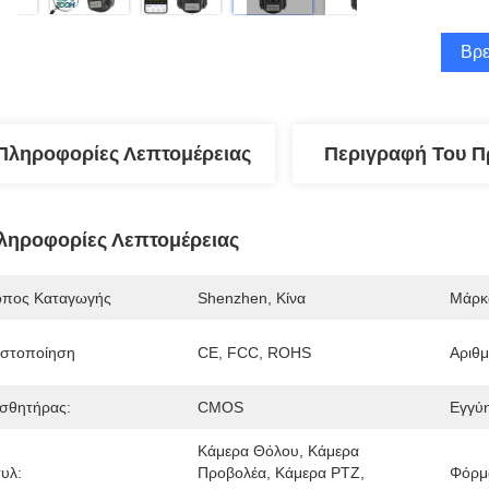
Βρε
Πληροφορίες Λεπτομέρειας
Περιγραφή Του Π
ληροφορίες Λεπτομέρειας
όπος Καταγωγής
Shenzhen, Κίνα
Μάρκ
ιστοποίηση
CE, FCC, ROHS
Αριθ
ισθητήρας:
CMOS
Εγγύ
Κάμερα Θόλου, Κάμερα 
τυλ:
Προβολέα, Κάμερα PTZ, 
Φόρμα