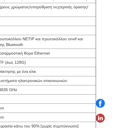
ρους χρώματος/υπερύθμιση νυχτερινής όρασης/
ωτοκόλλου NETIP και πρωτοκόλλου onvif και
μής Bluetooth
σαρμοστική θύρα Ethernet
TF (έως 128G)
άκτησης με ένα κλικ
υστήματα ηλεκτρονικών επικοινωνιών
,4835 GHz
mm
mm
υγρασία κάτω του 90% [χωρίς συμπύκνωση]