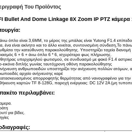
εριγραφή Του Προϊόντος
FI Bullet And Dome Linkage 8X Zoom IP PTZ κάμερα
τουργία:
άνω όπλο είναι 3,6MM, το μέρος της μπάλας είναι Yutong F1.4 επίπεδ
α, ένα είναι ακίνητο και το άλλο κινείται, συντονισμένη σύνδεση,Το πά
υθμίσει την κατεύθυνση παρακολούθησης. Υποστηρίζει ταχεία διανομή δ
ιασμός 6 + 6 + άνω όπλο 6 * 6, ισχυρότερο φως πλήρωσης.
θητήρας υπερχαμηλού φωτισμού, σε συνδυασμό με φακό F1.4 αστρικού
ο-εικόνα διπλής γωνίας ταυτόχρονη οθόνη παρακολούθησης
ανίχνευση ανθρωποειδών υποστηρίζει την ανίχνευση πολλών ατόμων, 
ωποειδές αρχείο ανίχνευσης καρέ
κατασκευασμένος απορροφητής θερμότητας από νανογραφένιο για την 
θήκευση καρτών TF 8-128G, παροχή ενέργειας: DC 12V 2A (μη τυποπο
πακέτο περιλαμβάνει:
αμερα.
ράτη
ουτί για βίδες.
ηγίες
οδιαγραφές: