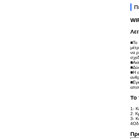
Π
WI
Λει
■Το 
μέτρ
να ρ
σχεδ
■Αισ
■Δύ
■Η 
ανθρ
■Εγ
απο
Το 
1- Κ
2. Κ
3- Κ
4Οδ
Πρ