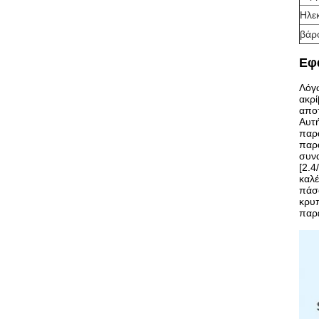
Ηλε
βάρ
Εφ
Λόγω
ακρί
αποτ
Αυτή
παρα
παρα
συνα
[2.4
καλέ
πάσα
κρυ
παρέ