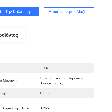
ίτε Την Καλύτερη Τιμή
Επικοινωνήστε Μαζί Μας
ροϊόντος
α
EKEN
Κύρια Σημεία Του Παρόντος 
μό Μοντέλου
Παραρτήματος
ηση:
1 Έτος
 Συμπίεσης Βίντεο:
H.265