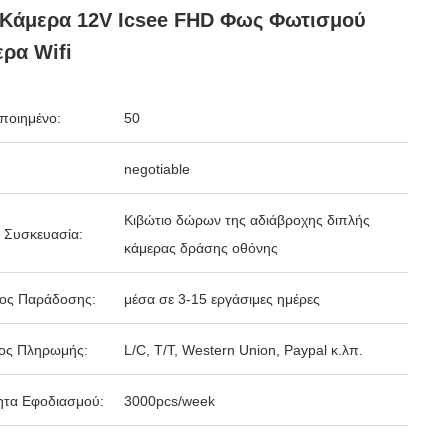
 Κάμερα 12V Icsee FHD Φως Φωτισμού
ρα Wifi
ποιημένο:
50
negotiable
Κιβώτιο δώρων της αδιάβροχης διπλής
 Συσκευασία:
κάμερας δράσης οθόνης
δος Παράδοσης:
μέσα σε 3-15 εργάσιμες ημέρες
ος Πληρωμής:
L/C, T/T, Western Union, Paypal κ.λπ.
ητα Εφοδιασμού:
3000pcs/week