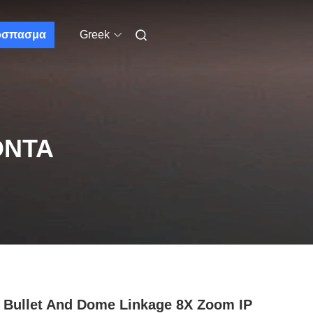
όσπασμα
Greek
ΌΝΤΑ
 Bullet And Dome Linkage 8X Zoom IP