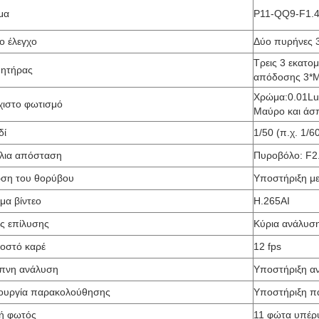
μα
P11-QQ9-F1.4
ο έλεγχο
Δύο πυρήνες 
Τρεις 3 εκατο
θητήρας
απόδοσης 3*
Χρώμα:0.01Lu
χιστο φωτισμό
Μαύρο και άσπ
δί
1/50 (π.χ. 1/
λια απόσταση
Πυροβόλο: F2
ωση του θορύβου
Υποστήριξη μ
μα βίντεο
H.265AI
ύς επίλυσης
Κύρια ανάλυσ
οστό καρέ
12 fps
πνη ανάλυση
Υποστήριξη α
τουργία παρακολούθησης
Υποστήριξη π
ή φωτός
11 φώτα υπέρυ