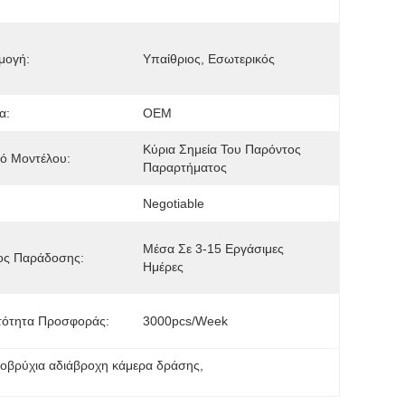
μογή:
Υπαίθριος, Εσωτερικός
α:
OEM
Κύρια Σημεία Του Παρόντος 
ό Μοντέλου:
Παραρτήματος
Negotiable
Μέσα Σε 3-15 Εργάσιμες 
ος Παράδοσης:
Ημέρες
τότητα Προσφοράς:
3000pcs/week
οβρύχια αδιάβροχη κάμερα δράσης
, 