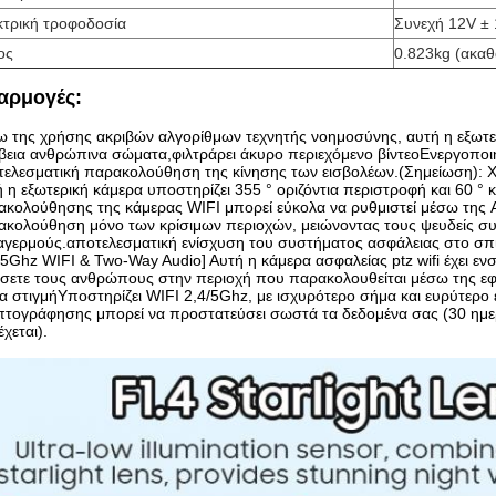
κτρική τροφοδοσία
Συνεχή 12V ±
ος
0.823kg (ακαθ
αρμογές:
 της χρήσης ακριβών αλγορίθμων τεχνητής νοημοσύνης, αυτή η εξωτερ
βεια ανθρώπινα σώματα,φιλτράρει άκυρο περιεχόμενο βίντεοΕνεργοποι
ελεσματική παρακολούθηση της κίνησης των εισβολέων.(Σημείωση): Χ
 η εξωτερική κάμερα υποστηρίζει 355 ° οριζόντια περιστροφή και 60 °
κολούθησης της κάμερας WIFI μπορεί εύκολα να ρυθμιστεί μέσω της AP
κολούθηση μόνο των κρίσιμων περιοχών, μειώνοντας τους ψευδείς συ
γερμούς.αποτελεσματική ενίσχυση του συστήματος ασφάλειας στο σπί
/5Ghz WIFI & Two-Way Audio] Αυτή η κάμερα ασφαλείας ptz wifi έχει ε
σετε τους ανθρώπους στην περιοχή που παρακολουθείται μέσω της εφα
 στιγμήΥποστηρίζει WIFI 2,4/5Ghz, με ισχυρότερο σήμα και ευρύτερο
πτογράφησης μπορεί να προστατεύσει σωστά τα δεδομένα σας (30 ημ
χεται).