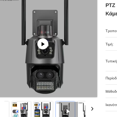
PTZ
Κάμε
Τροπο
Τιμή:
Τυπική
Περίο
Μέθοδ
Ικανότ