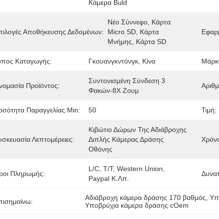
Κάμερα Buld
Νέο Σύννεφο, Κάρτα 
πιλογές Αποθήκευσης Δεδομένων:
Micro SD, Κάρτα 
Εφαρ
Μνήμης, Κάρτα SD
όπος Καταγωγής:
Γκουανγκντόνγκ, Κίνα
Μάρκ
Συντονισμένη Σύνδεση 3 
νομασία Προϊόντος:
Αριθμ
Φακών-8X Ζουμ
οσότητα Παραγγελίας Min:
50
Τιμή:
Κιβώτιο Δώρων Της Αδιάβροχης 
υσκευασία Λεπτομέρειες:
Διπλής Κάμερας Δράσης 
Χρόν
Οθόνης
L/C, T/T, Western Union, 
ροι Πληρωμής:
Δυνα
Paypal Κ.λπ.
Αδιάβροχη κάμερα δράσης 170 βαθμός
, 
Υπ
πισημαίνω:
Υποβρύχια κάμερα δράσης cOem