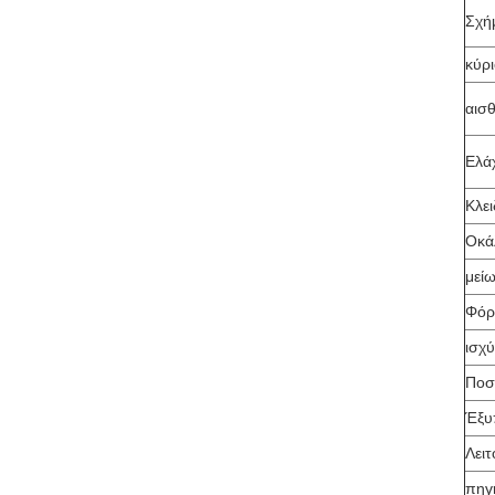
Σχή
κύρι
αισ
Ελά
Κλει
Οκά
μεί
Φόρ
ισχ
Ποσ
Έξυ
Λει
πηγ