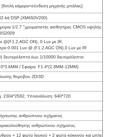
 [διπλή κάμερα+σύνδεση μηχανής μπάλας]
32-bit DSP (XM650V200)
μμύρια 1/2.7 "χρωματιστές αισθητήρες CMOS υψηλής
MIS2009
x @(F1.2,AGC ON), 0 Lux με IR,
ρο:0.001 Lux @ (F1.2,AGC ON),0 Lux με IR
60) δευτερόλεπτα έως 1/10000 δευτερόλεπτα
.0*3.6MM / Σφαίρα: F1.4*(2.8MM-12MM)
είωσης θορύβου 2D/3D
η: 2304*2592; Υποανάλυση: 640*720
νίχνευσης ανθρώπινου σχήματος
αρακολούθησης ανθρώπινου σχήματος
θρου + 12 φώτα λευκού + 2 φώτα κόκκινου και μπλε