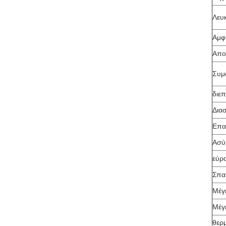
Λευκ
Αμφ
Απο
Συμ
διε
Δια
Επα
Ασύ
εύρ
Σπα
Μέγ
Μέγ
θερ