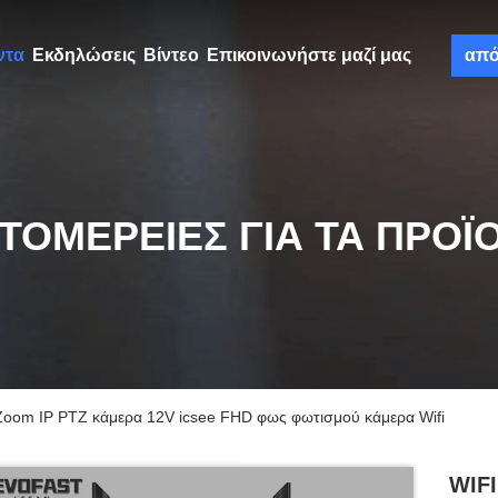
ντα
Εκδηλώσεις
Βίντεο
Επικοινωνήστε μαζί μας
απ
ΤΟΜΈΡΕΙΕΣ ΓΙΑ ΤΑ ΠΡΟΪ
 Zoom IP PTZ κάμερα 12V icsee FHD φως φωτισμού κάμερα Wifi
WIFI