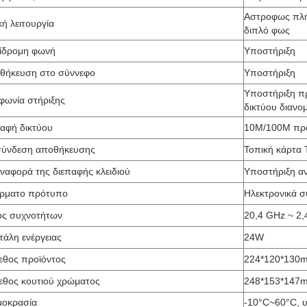
Αστροφως πλή
ή λειτουργία
διπλό φως
ίδρομη φωνή
Υποστήριξη
θήκευση στο σύννεφο
Υποστήριξη
Υποστήριξη πρ
φωνία στήριξης
δικτύου διανο
παφή δικτύου
10M/100M προ
σύνδεση αποθήκευσης
Τοπική κάρτα 
ναφορά της διεπαφής κλειδιού
Υποστήριξη αν
ρματο πρότυπο
Ηλεκτρονικά σ
ος συχνοτήτων
20,4 GHz ~ 2
τάλη ενέργειας
24W
εθος προϊόντος
224*120*130
εθος κουτιού χρώματος
248*153*147
μοκρασία
-10°C~60°C, 