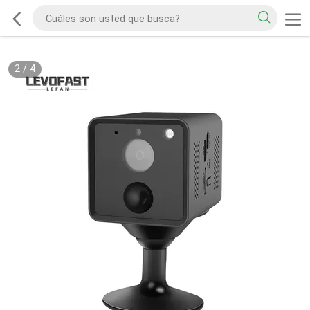
3
/
4