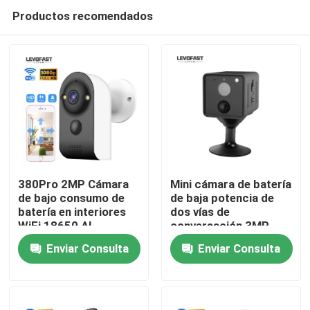
Productos recomendados
380Pro 2MP Cámara
Mini cámara de batería
de bajo consumo de
de baja potencia de
batería en interiores
dos vías de
En casa
WiFi 18650 AI
conversación 3MP
Detección de
UBOX WiFi PIR cámara
Enviar Consulta
Enviar Consulta
movimiento inteligente
de seguridad para el
Productos
Cámara de vigilancia
hogar
en el hogar
Los vídeos