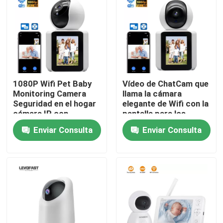
Sobre nosotros
Recorrido por la fábrica
1080P Wifi Pet Baby
Vídeo de ChatCam que
Control de calidad
Monitoring Camera
llama la cámara
Seguridad en el hogar
elegante de Wifi con la
cámara IP con
pantalla para los
Contacta con nosotros
pantalla
ancianos y los niños
Enviar Consulta
Enviar Consulta
Noticias
Solicitar una cita
Cámara de seguridad de la bombilla de Wifi