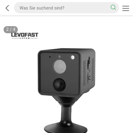
3
/
4