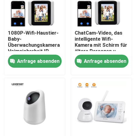
Über uns
1080P-Wifi-Haustier-
ChatCam-Video, das
Werksbesichtigung
Baby-
intelligente Wifi-
Überwachungskamera
Kamera mit Schirm für
Heimsicherheit IP-
ältere Personen u.
Qualitätskontrolle
Kamera mit Bildschirm
Kinder nennt
Anfrage absenden
Anfrage absenden
Kontakt mit uns
Neuigkeiten
Bitte um ein Angebot
Wifi-Glühlampe-Überwachungskamera