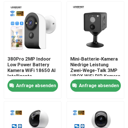
380Pro 2MP Indoor
Mini-Batterie-Kamera
Low Power Battery
Niedrige Leistung
Kamera WiFi 18650 AI
Zwei-Wege-Talk 3MP
Intelligente
UBOX WiFi PIR Kamera
Bewegungserkennung
Heimsicherheit
Anfrage absenden
Anfrage absenden
Heimüberwachungskamera
Kamera
Zu Hause
Produkte
Videos