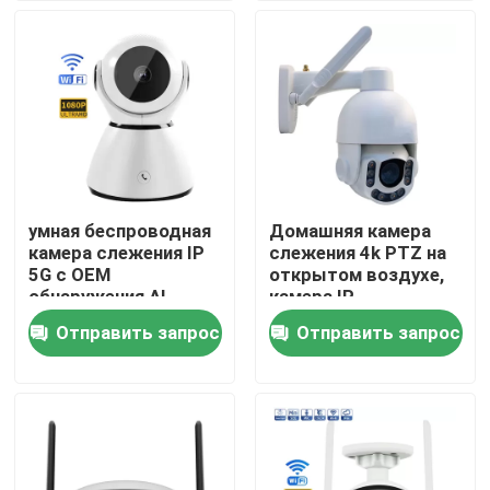
камера WiFi
4G камера SIM-
карты
О нас
Экскурсия по заводу
Контроль качества
умная беспроводная
Домашняя камера
камера слежения IP
слежения 4k PTZ на
Свяжитесь с нами
5G с OEM
открытом воздухе,
обнаружения AI
камера IP
человеческим
наблюдения
Отправить запрос
Отправить запрос
Новости
водоустойчивая
Запросите цитату
Камера слежения электрической лампочки Wifi