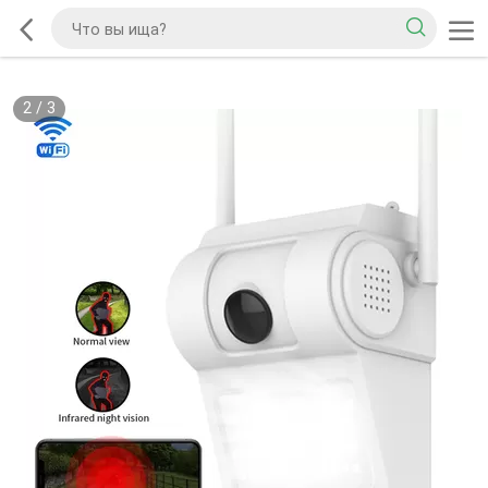
2
/
3