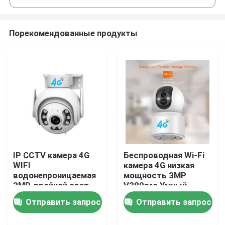
Порекомендованные продукты
IP CCTV камера 4G
Беспроводная Wi-Fi
Домой
WIFI
камера 4G низкая
водонепроницаемая
мощность 3MP
3MP двойной свет
V380pro Умный
Продукты
Домашняя
отслеживание Wi-Fi
Отправить запрос
Отправить запрос
безопасность OEM
Безопасность
беспроводная
домашних животных
Видеозаписи