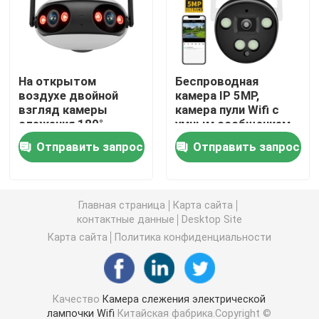
Крытые домашние камеры слежения
На открытом
Беспроводная
На открытом воздухе водоустойчивая камера слеж
воздухе двойной
камера IP 5MP,
взгляд камеры
камера пули Wifi с
слежения 180°
умным сообщением
солнечная камера 4G
объектива 2K WiFi
сообщая сигналы
Отправить запрос
Отправить запрос
ультра
тревоги
широкоформатный
Солнечная камера Wifi
Главная страница
Карта сайта
Беспроводная камера IP
контактные данные
Desktop Site
Карта сайта
Политика конфиденциальности
Умная беспроводная камера Wifi
Качество
Камера слежения электрической
Камера PTZ на открытом воздухе
лампочки Wifi
Китайская фабрика.Copyright ©