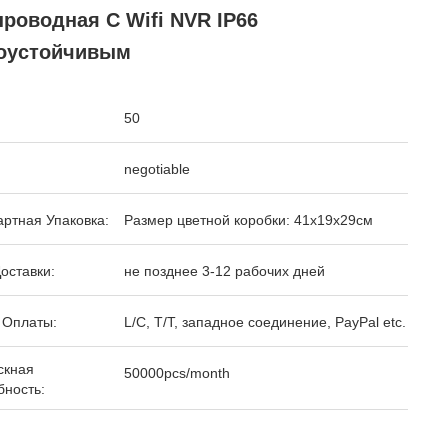
роводная С Wifi NVR IP66
оустойчивым
50
negotiable
ртная Упаковка:
Размер цветной коробки: 41x19x29см
оставки:
не позднее 3-12 рабочих дней
 Оплаты:
L/C, T/T, западное соединение, PayPal etc.
скная
50000pcs/month
бность: