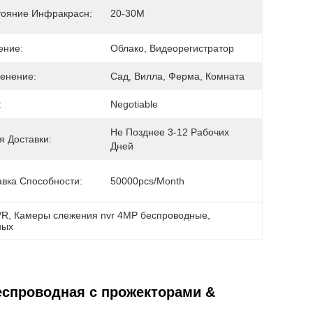
тояние Инфракрасн:
20-30М
ение:
Облако, Видеорегистратор
енение:
Сад, Вилла, Ферма, Комната
:
Negotiable
Не Позднее 3-12 Рабочих 
я Доставки:
Дней
авка Способности:
50000pcs/month
VR
, 
Камеры слежения nvr 4MP беспроводные
, 
ных
еспроводная с прожекторами &