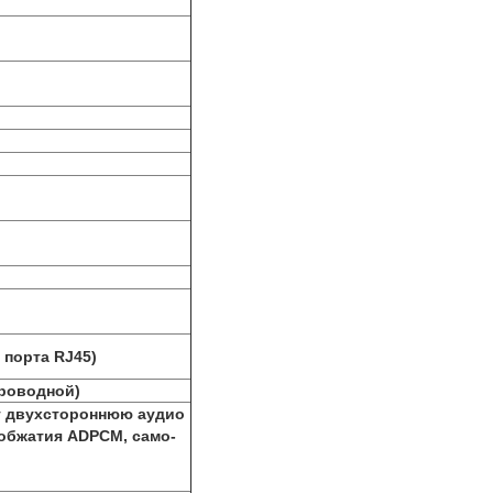
 порта RJ45)
проводной)
т двухстороннюю аудио
 обжатия ADPCM, само-