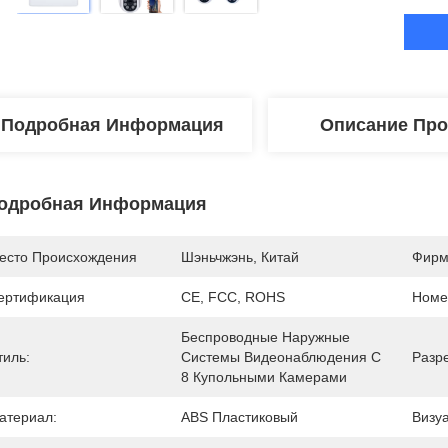
Подробная Информация
Описание Про
одробная Информация
есто Происхождения
Шэньчжэнь, Китай
Фирм
ертификация
CE, FCC, ROHS
Номе
Беспроводные Наружные 
тиль:
Системы Видеонаблюдения С 
Разр
8 Купольными Камерами
атериал:
ABS Пластиковый
Визу