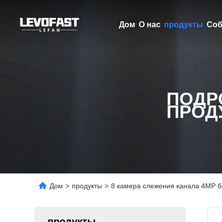
Дом
О нас
продукты
Соб
ПОДР
ПРОД
Дом
>
продукты
>
8 камера слежения канала 4MP б
продукты