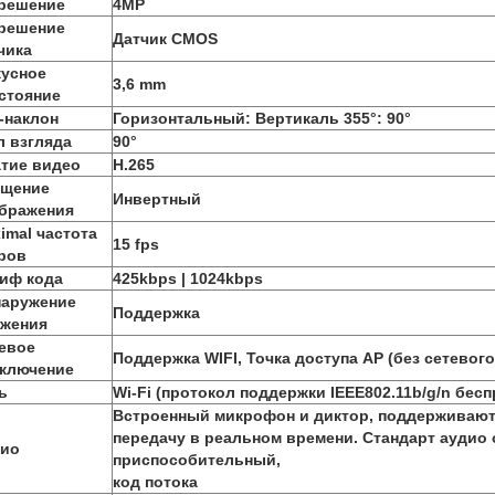
решение
4MP
решение
Датчик CMOS
чика
усное
3,6 mm
стояние
-наклон
Горизонтальный: Вертикаль 355°: 90°
л взгляда
90°
тие видео
H.265
щение
Инвертный
бражения
imal частота
15 fps
ров
иф кода
425kbps | 1024kbps
аружение
Поддержка
жения
евое
Поддержка WIFI, Точка доступа AP (без сетевого
ключение
ь
Wi-Fi (протокол поддержки IEEE802.11b/g/n бес
Встроенный микрофон и диктор, поддерживаю
передачу в реальном времени. Стандарт аудио
ио
приспособительный,
код потока