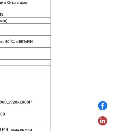
ния ② нажима
33
ное)
сть 40℃: ≤90%RH
*900,1920x1080P
900
FTP 4 поддержки