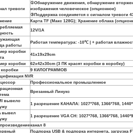
①Обнаружение движения, обнаружение вторже
нал тревоги
изображения человеческое (опционное)
③Поддержка соединяется с сигналом тревоги 4
нение
Карта TF (Макс 128G); Хранение облака (опцион
ребляемая
12V/1A
ность
ружающая
Работая температура: -10℃ | + работая влажно
да работы
мер коробки
41x19x29cm
та
мер коробки
62x42x30cm (3 ПК красят коробки в коробку)
 коробки
9 КИЛОГРАММОВ
цификация NVR
цессор
Профессиональное промышленное
рационная
Врезанный Линукс
тема
I вывело
1 разрешение КАНАЛА: 1027*768, 1366*768, 1440
ужу
 вывел
1 разрешение VGA CH: 1027*768, 1366*768, 1440*
ужу
произведение
канал 8
ервный
Подпорка USB & подпорка интернета, загрузка 