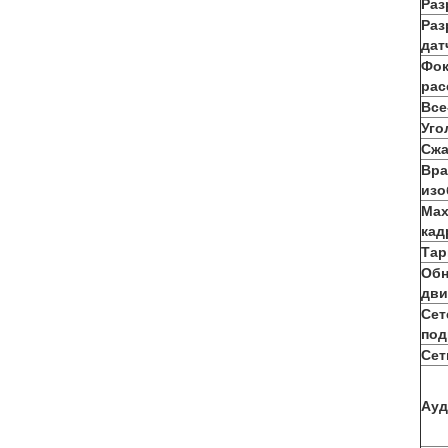
Раз
Раз
дат
Фок
рас
Все
Уго
Сжа
Вра
изо
Max
кад
Тар
Обн
дви
Сет
под
Сет
Ауд