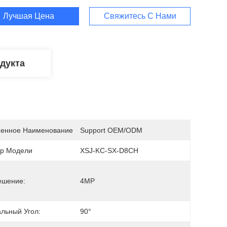
Лучшая Цена
Свяжитесь С Нами
дукта
енное Наименование
Support OEM/ODM
р Модели
XSJ-KC-SX-D8CH
ешение:
4MP
альный Угол:
90°