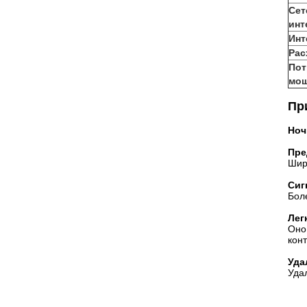
Сет
инт
Инт
Рас
Пот
мощ
Пр
Ноч
Пре
Шир
Сиг
Бол
Лег
Оно
кон
Уда
Уда