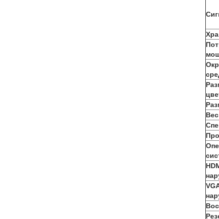
Сиг
Хра
Пот
мощ
Ок
сре
Раз
цве
Раз
Вес
Спе
Про
Опе
сис
HDM
нар
VGA
нар
Вос
Рез