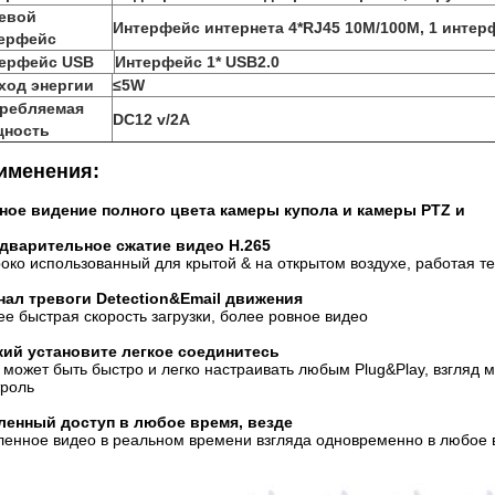
евой
Интерфейс интернета 4*RJ45 10M/100M, 1 интерф
ерфейс
ерфейс USB
Интерфейс 1* USB2.0
ход энергии
≤5W
ребляемая
DC12 v/2A
ность
именения:
ное видение полного цвета камеры купола и камеры PTZ и
дварительное сжатие видео H.265
око использованный для крытой & на открытом воздухе, работая те
нал тревоги Detection&Email движения
ее быстрая скорость загрузки, более ровное видео
кий установите легкое соединитесь
 может быть быстро и легко настраивать любым Plug&Play, взгляд
троль
ленный доступ в любое время, везде
ленное видео в реальном времени взгляда одновременно в любое вр