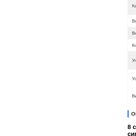
К
В
В
К
У
У
В
О
8 
си