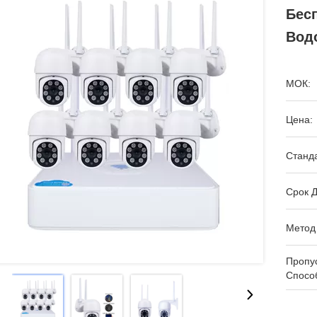
Бесп
Вод
МОК:
Цена:
Станда
Срок Д
Метод
Пропу
Спосо