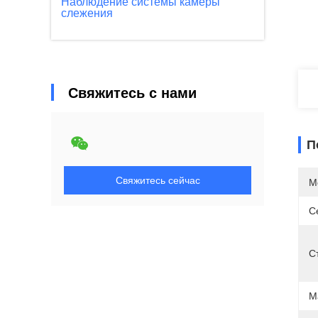
Наблюдение системы камеры
слежения
Свяжитесь с нами
П
Свяжитесь сейчас
М
С
С
М