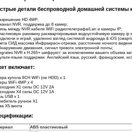
стрые детали беспроводной домашней системы 
азрешение HD 4MP;
 канал NVR, поддержка до 8 камер;
связь между NVR кабеля WiFi радиотелеграфа/Lan и камеры IP;
пластиковую раковину расквартировывая водоустойчивую камеру ip 
подключи и играй, удаленно взгляд системой андроида & iOS (смарт
света СИД массива Инфракрасн-отрезка: расстояние ночного виден
обнаружение движения, сигнал тревоги электронной почты;
upgrates NVR к H.265+ шифруют: за исключением вашего объема з
ульти-языки поддержки: Английский язык, русский, французские, исп
кет включает:
ера купола 8CH WiFi (не HDD) x 1
еры WiFi 4MP x 4
еходник X1 силы DC 12V 2A
еходник X4 силы DC 12V 1A
ь USB x 1
ребитель ручное X1
ка X5 винта
ецификации:
ериал
ABS пластиковый