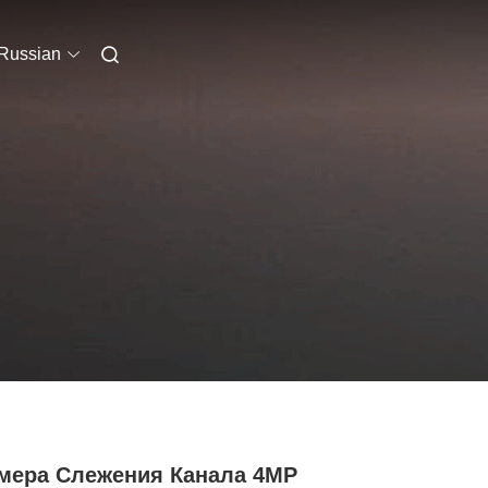
Russian
амера Слежения Канала 4MP