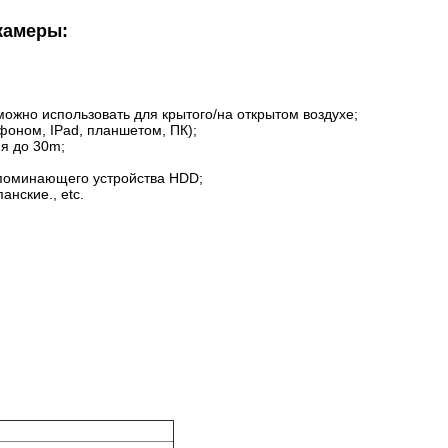
камеры:
можно использовать для крытого/на открытом воздухе;
фоном, IPad, планшетом, ПК);
ия до 30m;
апоминающего устройства HDD;
анские., etc.