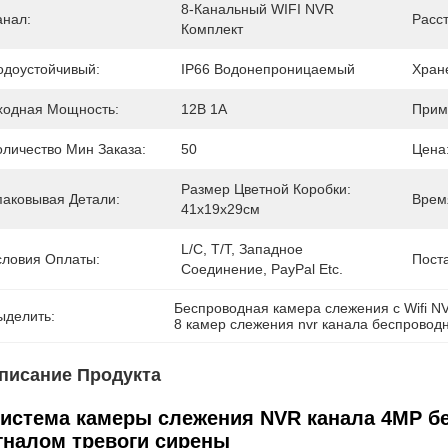
8-Канальный WIFI NVR 
анал:
Расс
Комплект
одоустойчивый:
IP66 Водонепроницаемый
Хран
ходная Мощность:
12В 1А
Прим
оличество Мин Заказа:
50
Цена
Размер Цветной Коробки: 
паковывая Детали:
Врем
41x19x29см
L/C, T/T, Западное 
словия Оплаты:
Пост
Соединение, PayPal Etc.
Беспроводная камера слежения с Wifi N
ыделить:
8 камер слежения nvr канала беспровод
писание Продукта
система камеры слежения NVR канала 4MP б
гналом тревоги сирены