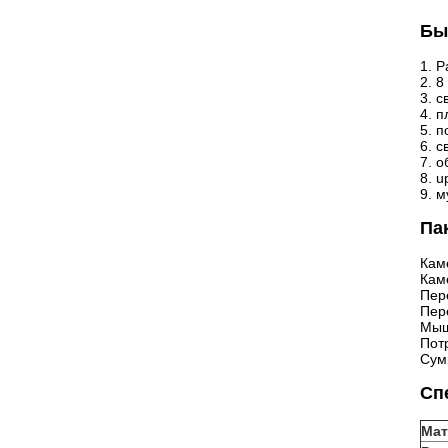
Бы
1.
Р
2. 8
3. 
4. 
5. 
6. 
7. 
8. 
9. м
Па
Кам
Кам
Пер
Пер
Мыш
Пот
Сум
Сп
Мат