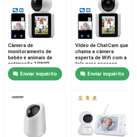
Sobre nós
Visita à fábrica
Câmera de
Vídeo de ChatCam que
monitoramento de
chama a câmera
Controle de qualidade
bebês e animais de
esperta de Wifi com a
estimação 1080P
tela para pessoas
idosas & crianças
Enviar inquérito
Enviar inquérito
Contacte-nos
Notícias
Solicite um orçamento
Câmara de segurança da ampola de Wifi