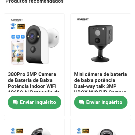
Produtos recomendados
380Pro 2MP Camera
Mini câmera de bateria
de Bateria de Baixa
de baixa potência
Potência Indoor WiFi
Dual-way talk 3MP
18650 AI Detecção de
UBOX Wifi PIR Camera
Para casa
Movimento Inteligente
Câmera de Segurança
Enviar inquérito
Enviar inquérito
Câmera de Vigilância
Doméstica
Doméstica
Produtos
Vídeos