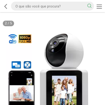
3
/
5