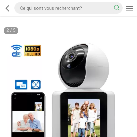
2
/
5