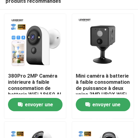
produits recommandés
380Pro 2MP Caméra
Mini caméra à batterie
intérieure à faible
à faible consommation
consommation de
de puissance à deux
batterie WiFi 18650 AI
voies 3MP UBOX WiFi
À la maison
Détection de
PIR Caméra de
envoyer une
envoyer une
mouvement intelligent
sécurité à domicile
Caméra de
Produits
demande
demande
surveillance à domicile
Vidéos