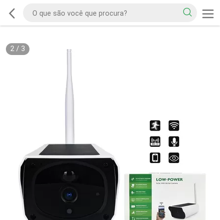
2
/
3