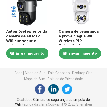
Câmeras de segurança interna internas
Câmara de segurança impermeável exterior
Automóvel exterior da
Câmera de segurança
câmera de 4K PTZ
à prova d'água Wifi
Wifi que segue o
Wireless PIR
câmera 4G solar
sistema de alarme
Detecção de
seguro da casa
movimento Câmera de
Enviar inquérito
Enviar inquérito
vigilância de circuito
Câmera solar de Wifi
fechado
Câmera sem fio do IP
Casa
Mapa do Site
Fale Conosco
Desktop Site
Mapa do Site
Política de Privacidade
Câmera sem fio esperta de Wifi
Qualidade
Câmara de segurança da ampola de
Câmera de PTZ exterior
Wifi
Fábrica da china.Copyright © 2026 Shenzhen