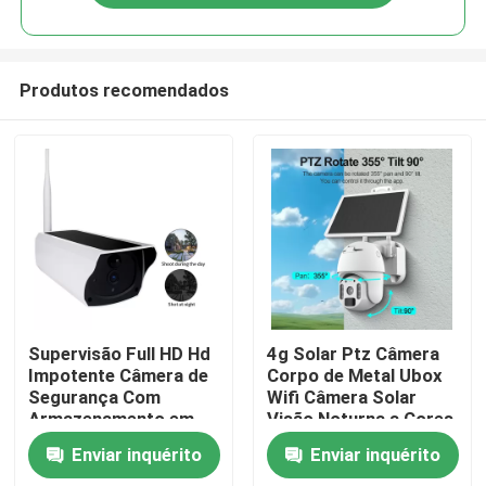
Produtos recomendados
Para casa
Supervisão Full HD Hd
4g Solar Ptz Câmera
Impotente Câmera de
Corpo de Metal Ubox
Segurança Com
Wifi Câmera Solar
Produtos
Armazenamento em
Visão Noturna a Cores
Nuvem Gratuito
Enviar inquérito
Enviar inquérito
Vídeos