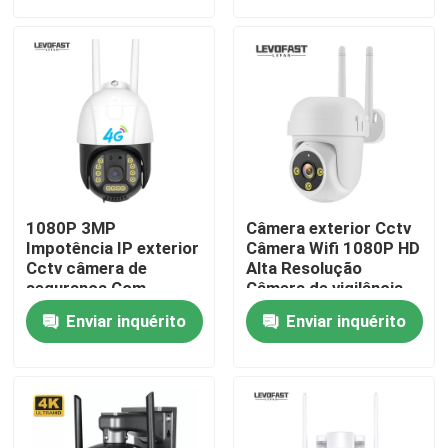
Sobre nós
Visita à fábrica
Controle de qualidade
1080P 3MP
Câmera exterior Cctv
Contacte-nos
Impotência IP exterior
Câmera Wifi 1080P HD
Cctv câmera de
Alta Resolução
segurança Com
Câmera de vigilância
aplicativo V380pro
de filmes
Notícias
Enviar inquérito
Enviar inquérito
Solicite um orçamento
Câmara de segurança da ampola de Wifi