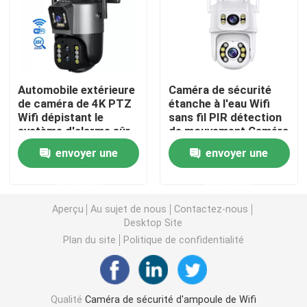
Caméras de sécurité à la maison d'intérieur
Caméra de sécurité imperméable extérieure
Automobile extérieure
Caméra de sécurité
de caméra de 4K PTZ
étanche à l'eau Wifi
Wifi dépistant le
sans fil PIR détection
caméra 4G solaire
système d'alarme sûr
de mouvement Caméra
à la maison
de vidéosurveillance
envoyer une
envoyer une
Caméra solaire de Wifi
demande
demande
Caméra sans fil d'IP
Aperçu
Au sujet de nous
Contactez-nous
Desktop Site
Plan du site
Politique de confidentialité
Caméra sans fil intelligente de Wifi
Caméra de PTZ extérieure
Qualité
Caméra de sécurité d'ampoule de Wifi