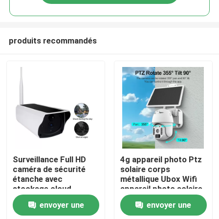
produits recommandés
À la maison
Surveillance Full HD
4g appareil photo Ptz
caméra de sécurité
solaire corps
étanche avec
métallique Ubox Wifi
Produits
stockage cloud
appareil photo solaire
gratuit
vue nocturne couleur
envoyer une
envoyer une
extérieure
Vidéos