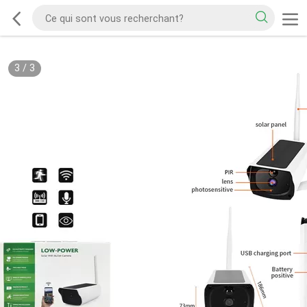
3
/
3