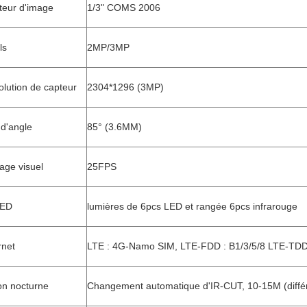
teur d'image
1/3" COMS 2006
ls
2MP/3MP
lution de capteur
2304*1296 (3MP)
d'angle
85° (3.6MM)
age visuel
25FPS
LED
lumières de 6pcs LED et rangée 6pcs infrarouge
rnet
LTE : 4G-Namo SIM, LTE-FDD : B1/3/5/8 LTE-TDD
on nocturne
Changement automatique d'IR-CUT, 10-15M (différ