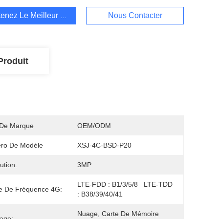
enez Le Meilleur Prix
Nous Contacter
Produit
De Marque
OEM/ODM
ro De Modèle
XSJ-4C-BSD-P20
ution:
3MP
LTE-FDD : B1/3/5/8   LTE-TDD 
e De Fréquence 4G:
: B38/39/40/41
Nuage, Carte De Mémoire 
age: