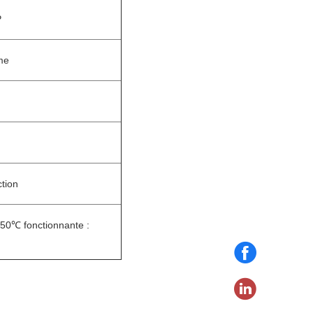
P
me
tion
 50℃ fonctionnante :