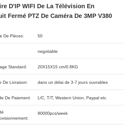
ire D'IP WIFI De La Télévision En
uit Fermé PTZ De Caméra De 3MP V380
 De Pièces:
50
negotiable
age Standard:
20X15X15 cm/0.8KG
e De Livraison:
dans un délai de 3-7 jours ouvrables
e De Paiement:
L/C, T/T, Western Union, Paypal etc.
té
80000pcs/week
ovisionnement: