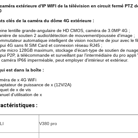
caméra extérieure d'IP WIFI de la télévision en circuit fermé PTZ
0
ts clés de la caméra du dôme 4G extérieure :
eine lentille grande-angulaire de HD CMOS, caméra de 3.0MP 4G ;
nière de soutien 2 audio/détection de mouvement/poussée d'image ;
mmutateur automatique intelligent de vision nocturne de jour avec le fil
pui 4G sans fil SIM Card et connexion réseau RJ45 ;
rte micro 128GB maximum, stockage d'écart-type de soutien de nuage 
pui P2P, à télécommande et surveillant par l'intermédiaire du pro appli
 caméra IP66 imperméable, peut employer d'intérieur et extérieur.
ui est dans la boîte :
méra de x 4G WiFi
aptateur de puissance de x (12V/2A)
quet de x de vis
nuel d'utilisation de x
actéristiques :
LI
V380 pro