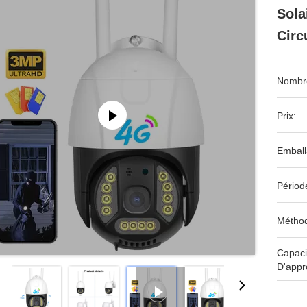
Sola
Circ
Nombre
Prix:
Emball
Périod
Méthod
Capaci
D'appr