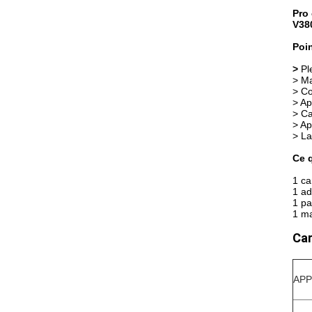
Pro 
V38
Poin
>
Pl
> Ma
> Co
> Ap
> Ca
> Ap
> La
Ce q
1 ca
1 ad
1 pa
1 ma
Car
APP