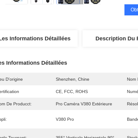
Obt
Les Informations Détaillées
Description Du 
es Informations Détaillées
eu D'origine
Shenzhen, Chine
Nom 
rtification
CE, FCC, ROHS
Numé
om De Producct:
Pro Caméra V380 Extérieure
Résol
pli:
V380 Pro
Band
ngle Tournant:
355° Verticale Horizontale 90°
Stock