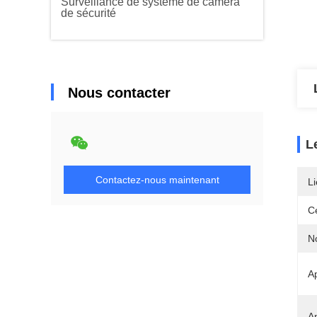
Surveillance de système de caméra
de sécurité
Nous contacter
L
Contactez-nous maintenant
Li
Ce
N
Ap
A