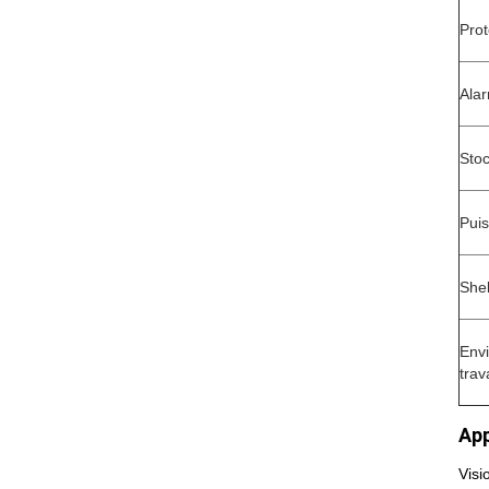
Prot
Ala
Sto
Pui
Shel
Env
trav
App
Visi