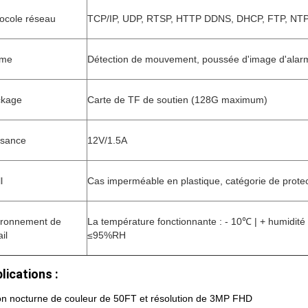
ocole réseau
TCP/IP, UDP, RTSP, HTTP DDNS, DHCP, FTP, NT
rme
Détection de mouvement, poussée d'image d'alar
ckage
Carte de TF de soutien (128G maximum)
ssance
12V/1.5A
l
Cas imperméable en plastique, catégorie de protec
ironnement de
La température fonctionnante : - 10℃ | + humidité
ail
≤95%RH
lications :
on nocturne de couleur de 50FT et résolution de 3MP FHD