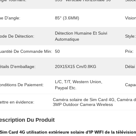
ue D'angle:
85° (3.6MM)
Visio
Détection Humaine Et Suivi 
ode De Détection:
Style:
Automatique
uantité De Commande Min:
50
Prix:
tails D'emballage:
20X15X15 Cm/0.8KG
Délai
L/C, T/T, Western Union, 
onditions De Paiement:
Capac
Paypal Etc.
Caméra solaire de Sim Card 4G
, 
Caméra d'
ettre en évidence:
3MP Outdoor Camera Wireless
escription Du Produit
Sim Card 4G utilisation extérieure solaire d'IP WIFI de la télévis