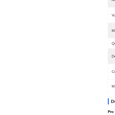
V
M
Q
Dé
C
M
D
Pro 