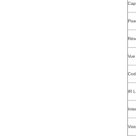
Cap
Pixe
Réso
Vue 
Cod
IR 
Inte
Visi