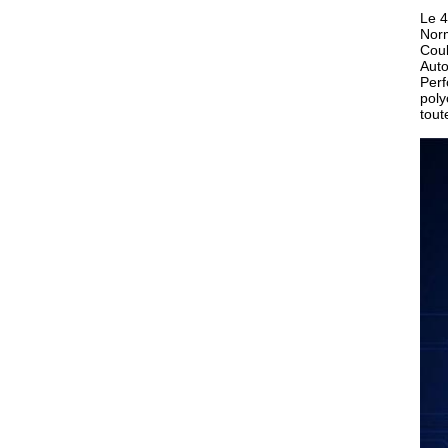
Le 4
Norm
Coul
Auto
Perf
poly
tout