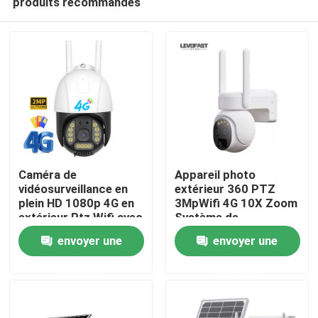
produits recommandés
Caméra de
Appareil photo
vidéosurveillance en
extérieur 360 PTZ
plein HD 1080p 4G en
3MpWifi 4G 10X Zoom
extérieur Ptz Wifi avec
Système de
À la maison
emplacement pour
vidéosurveillance Full
envoyer une
envoyer une
carte SIM
HD Appareil photo
solaire basse
Produits
demande
demande
puissance
Vidéos