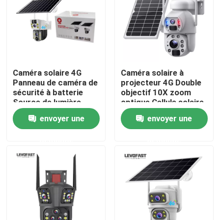
À propos de nous
Visite de l'usine
Caméra solaire 4G
Caméra solaire à
Panneau de caméra de
projecteur 4G Double
Contrôle de la qualité
sécurité à batterie
objectif 10X zoom
Source de lumière
optique Cellule solaire
double Caméra de
PTZ Caméra Wifi
envoyer une
envoyer une
Nous contacter
vidéosurveillance PTZ
Extérieur 6MP Caméra
extérieure étanche
de vidéosurveillance
demande
demande
Nouvelles
Demandez un devis
Caméra de sécurité d'ampoule de Wifi