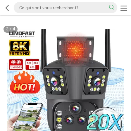
3
/
4