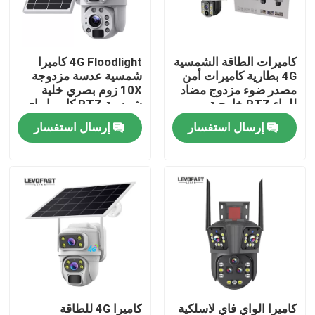
حولنا
كاميرات الطاقة الشمسية
4G Floodlight كاميرا
4G بطارية كاميرات أمن
شمسية عدسة مزدوجة
جولة في المصنع
مصدر ضوء مزدوج مضاد
10X زوم بصري خلية
للماء PTZ خارجية
شمسية PTZ كاميرا واي
كاميرات المراقبة
فاي في الهواء الطلق
إرسال استفسار
إرسال استفسار
مراقبة الجودة
كاميرا CCTV 6MP
اتصل بنا
أخبار
اطلب اقتباس
واي فاي كاميرا الأمن المصباح الكهربائي
كاميرا الواي فاي لاسلكية
كاميرا 4G للطاقة