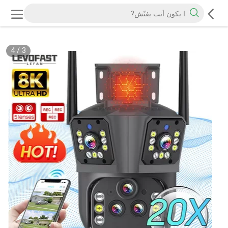
4
/
3