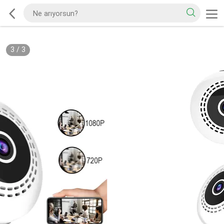
3
/
3