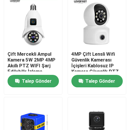
Çift Mercekli Ampul
4MP Çift Lensli Wifi
Kamera 5W 2MP 4MP
Güvenlik Kamerası
Akıllı PTZ WIFI Şarj
İçişleri Kablosuz IP
Edilebilir İzleme
Kamera Güvenlik PTZ
Kamerası
WIFI Akıllı Kamera
Talep Gönder
Talep Gönder
Evde
Ürün
Videolar