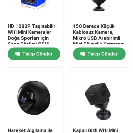
Bizim Hakkımızda
HD 1080P Taşınabilir
150 Derece Küçük
Wifi Mini Kameralar
Kablosuz Kamera,
Fabrika turu
Doğa Sporları İçin
Mikro USB Arabirimli
Gece Görüşü OEM
Mini Güvenlik Kamerası
ODM
1080P
Talep Gönder
Talep Gönder
Kalite Kontrolü
Bizimle İletişim
Haberler
Bir İndirim İste
Wifi Ampul Güvenlik Kamerası
Hareket Algılama ile
Kapalı Gizli Wifi Mini