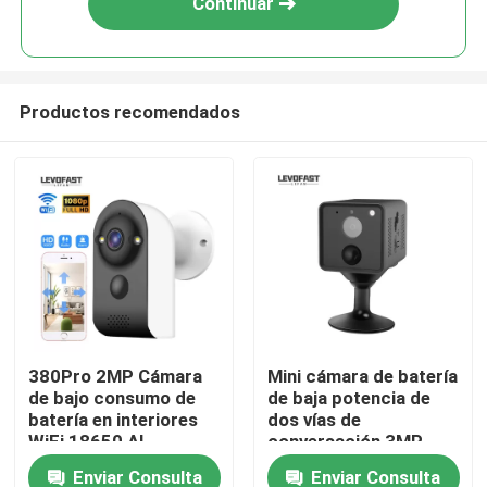
Continuar
Productos recomendados
En casa
380Pro 2MP Cámara
Mini cámara de batería
de bajo consumo de
de baja potencia de
Productos
batería en interiores
dos vías de
WiFi 18650 AI
conversación 3MP
Detección de
UBOX WiFi PIR cámara
Enviar Consulta
Enviar Consulta
Los vídeos
movimiento inteligente
de seguridad para el