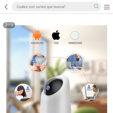
3
/
3