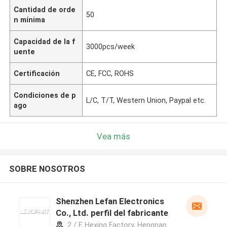
Cantidad de orde
50
n mínima
Capacidad de la f
3000pcs/week
uente
Certificación
CE, FCC, ROHS
Condiciones de p
L/C, T/T, Western Union, Paypal etc.
ago
Vea más
SOBRE NOSOTROS
Shenzhen Lefan Electronics
Co., Ltd. perfil del fabricante
2 / F, Hexing Factory, Hengnan