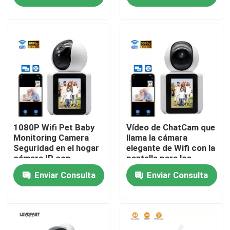
Cámara de vigilancia
hogar
en el hogar
Sobre nosotros
Recorrido por la fábrica
Control de calidad
Contacta con nosotros
1080P Wifi Pet Baby
Vídeo de ChatCam que
Monitoring Camera
llama la cámara
Seguridad en el hogar
elegante de Wifi con la
cámara IP con
pantalla para los
Noticias
pantalla
ancianos y los niños
Enviar Consulta
Enviar Consulta
Solicitar una cita
Cámara de seguridad de la bombilla de Wifi