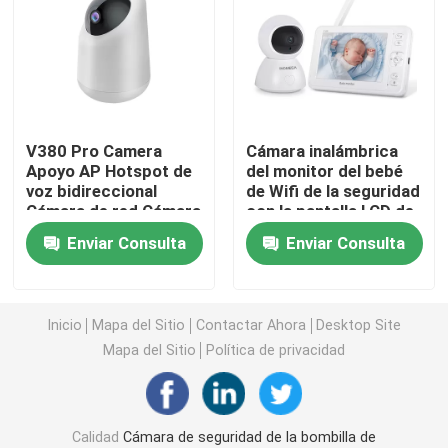
Cámaras de seguridad en el hogar interiores
Cámara de seguridad impermeable al aire libre
V380 Pro Camera
Cámara inalámbrica
Apoyo AP Hotspot de
del monitor del bebé
cámara solar 4G
voz bidireccional
de Wifi de la seguridad
Cámara de red Cámara
con la pantalla LCD de
de red
5 pulgadas
Cámara solar de Wifi
Enviar Consulta
Enviar Consulta
Cámara IP inalámbrica
Inicio
Mapa del Sitio
Contactar Ahora
Desktop Site
Mapa del Sitio
Política de privacidad
Cámara inalámbrica elegante de Wifi
Cámara de PTZ al aire libre
Calidad
Cámara de seguridad de la bombilla de