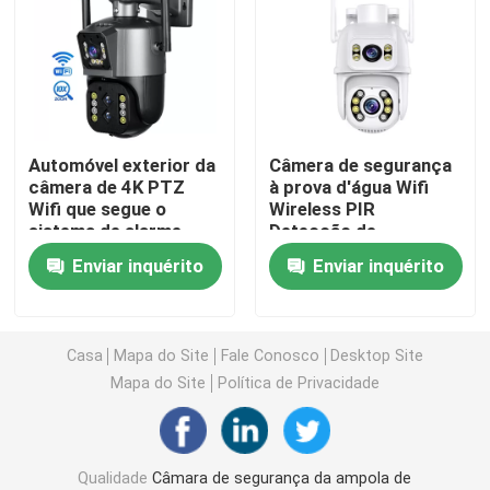
Câmeras de segurança interna internas
Câmara de segurança impermeável exterior
Automóvel exterior da
Câmera de segurança
câmera de 4K PTZ
à prova d'água Wifi
câmera 4G solar
Wifi que segue o
Wireless PIR
sistema de alarme
Detecção de
seguro da casa
movimento Câmera de
Câmera solar de Wifi
Enviar inquérito
Enviar inquérito
vigilância de circuito
fechado
Câmera sem fio do IP
Casa
Mapa do Site
Fale Conosco
Desktop Site
Mapa do Site
Política de Privacidade
Câmera sem fio esperta de Wifi
Câmera de PTZ exterior
Qualidade
Câmara de segurança da ampola de