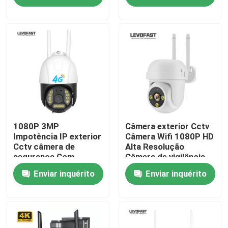
Sobre nós
Visita à fábrica
Controle de qualidade
Contacte-nos
1080P 3MP
Câmera exterior Cctv
Impotência IP exterior
Câmera Wifi 1080P HD
Cctv câmera de
Alta Resolução
segurança Com
Câmera de vigilância
Notícias
aplicativo V380pro
de filmes
Enviar inquérito
Enviar inquérito
Solicite um orçamento
Câmara de segurança da ampola de Wifi