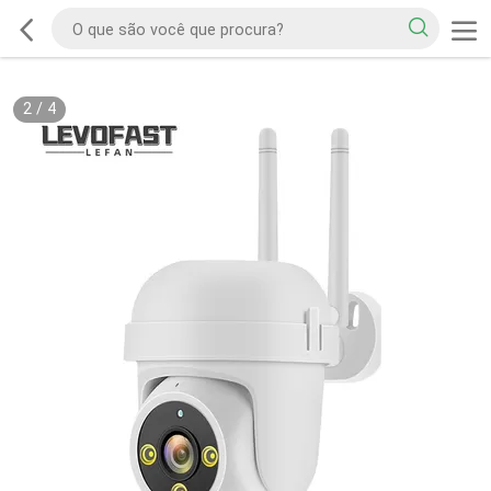
3
/
4