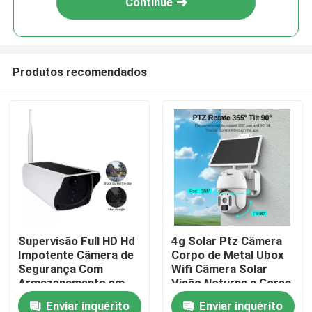
Continue
Produtos recomendados
Para casa
Supervisão Full HD Hd
4g Solar Ptz Câmera
Impotente Câmera de
Corpo de Metal Ubox
Produtos
Segurança Com
Wifi Câmera Solar
Armazenamento em
Visão Noturna a Cores
Nuvem Gratuito
Enviar inquérito
Enviar inquérito
Vídeos