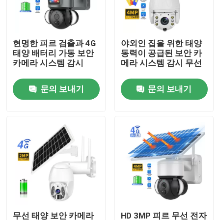
우리 에 관한 것
현명한 피르 검출과 4G
야외인 집을 위한 태양
태양 배터리 가동 보안
동력이 공급된 보안 카
공장 투어
카메라 시스템 감시
메라 시스템 감시 무선
문의 보내기
문의 보내기
품질 관리
저희와 연락
뉴스
인용 을 요청 하십시오
와이파이 전구 보안 카메라
무선 태양 보안 카메라
HD 3MP 피르 무선 전자