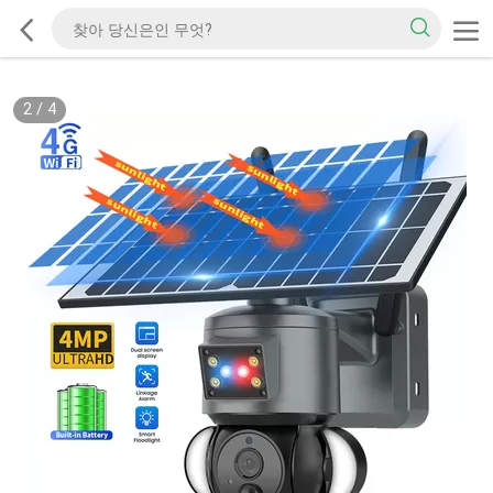
2
/
4