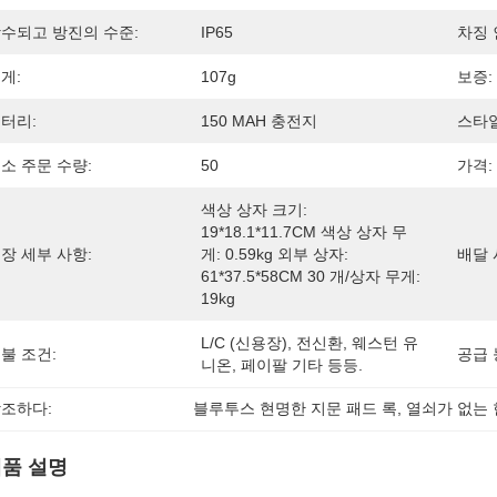
수되고 방진의 수준:
IP65
차징 
게:
107g
보증:
터리:
150 MAH 충전지
스타일
소 주문 수량:
50
가격:
색상 상자 크기: 
19*18.1*11.7CM 색상 상자 무
장 세부 사항:
게: 0.59kg 외부 상자: 
배달 
61*37.5*58CM 30 개/상자 무게: 
19kg
L/C (신용장), 전신환, 웨스턴 유
불 조건:
공급 
니온, 페이팔 기타 등등.
조하다:
블루투스 현명한 지문 패드 록
, 
열쇠가 없는 
품 설명