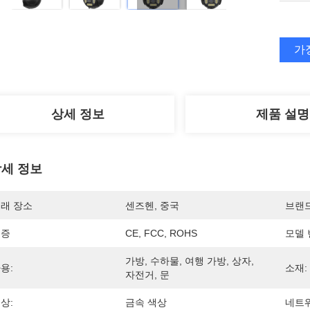
가
상세 정보
제품 설명
세 정보
래 장소
센즈헨, 중국
브랜
인증
CE, FCC, ROHS
모델 
가방, 수하물, 여행 가방, 상자, 
용:
소재:
자전거, 문
상:
금속 색상
네트워