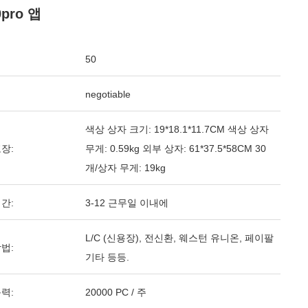
0pro 앱
50
negotiable
색상 상자 크기: 19*18.1*11.7CM 색상 상자
장:
무게: 0.59kg 외부 상자: 61*37.5*58CM 30
개/상자 무게: 19kg
간:
3-12 근무일 이내에
L/C (신용장), 전신환, 웨스턴 유니온, 페이팔
법:
기타 등등.
력:
20000 PC / 주