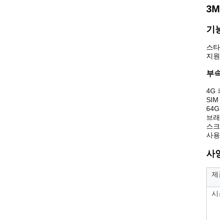
3M
기능
스타
지원
부
4G
SI
64G
브래
스크
사용
사양
제
시