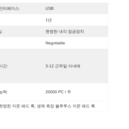
인터페이스:
USB
1년
:
현명한 내각 잠금장치
Negotiable
시간:
3-12 근무일 이내에
능력:
20000 PC / 주
현명한 지문 패드 록
, 
생체 측정 블루투스 지문 패드 록