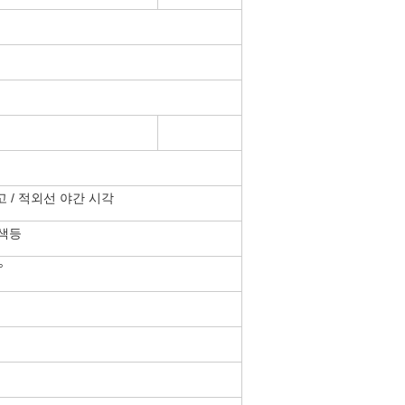
고 / 적외선 야간 시각
흰색등
°