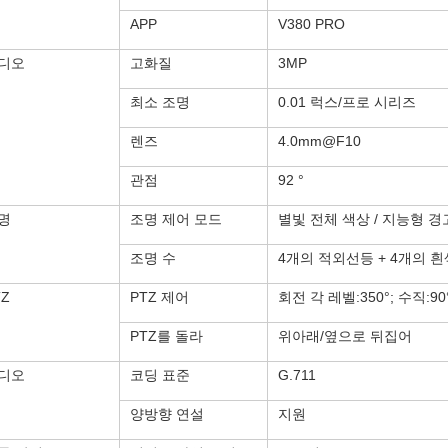
APP
V380 PRO
디오
고화질
3MP
최소 조명
0.01 럭스/프로 시리즈
렌즈
4.0mm@F10
관점
92 °
명
조명 제어 모드
별빛 전체 색상 / 지능형 경
조명 수
4개의 적외선등 + 4개의 
TZ
PTZ 제어
회전 각 레벨:350°; 수직:90
PTZ를 돌라
위아래/옆으로 뒤집어
디오
코딩 표준
G.711
양방향 연설
지원