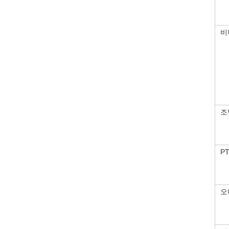
비
조
P
오