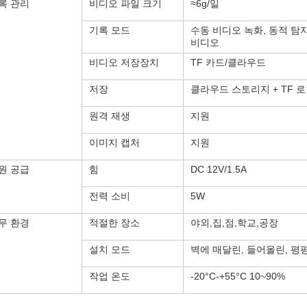
록 관리
비디오 파일 크기
≈6g/일
기록 모드
수동 비디오 녹화, 동적 탐
비디오
비디오 저장장치
TF 카드/클라우드
저장
클라우드 스토리지 + TF 로컬
원격 재생
지원
이미지 캡처
지원
원 공급
힘
DC 12V/1.5A
전력 소비
5W
무 환경
적절한 장소
야외,집,점,학교,공장
설치 모드
벽에 매달린, 들어올린, 평
작업 온도
-20°C-+55°C 10~90%