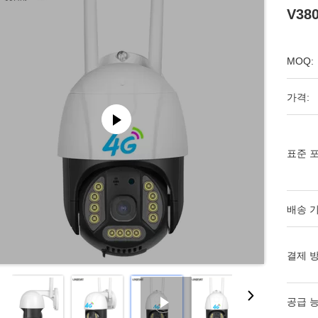
V38
MOQ:
가격:
표준 포
배송 기
결제 방
공급 능