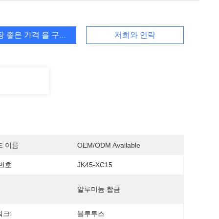
장 좋은 가격 을 구하라
저희와 연락
드 이름
OEM/ODM Available
번호
JK45-XC15
알루미늄 합금
크:
블루투스