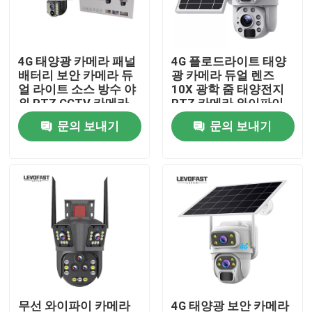
우리 에 관한 것
4G 태양광 카메라 패널
4G 플로드라이트 태양
배터리 보안 카메라 듀
광 카메라 듀얼 렌즈
공장 투어
얼 라이트 소스 방수 야
10X 광학 줌 태양전지
외 PTZ CCTV 카메라
PTZ 카메라 와이파이
야외 6MP CCTV 카메
문의 보내기
문의 보내기
품질 관리
라
저희와 연락
뉴스
인용 을 요청 하십시오
와이파이 전구 보안 카메라
무선 와이파이 카메라
4G 태양광 보안 카메라