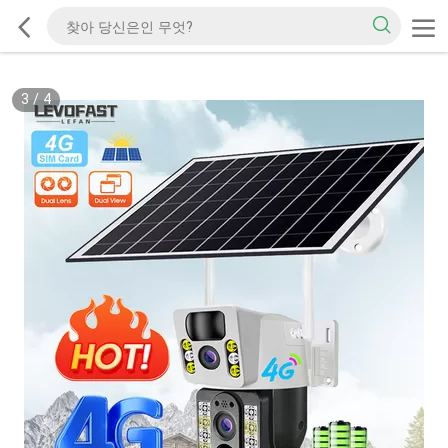
3
/
4