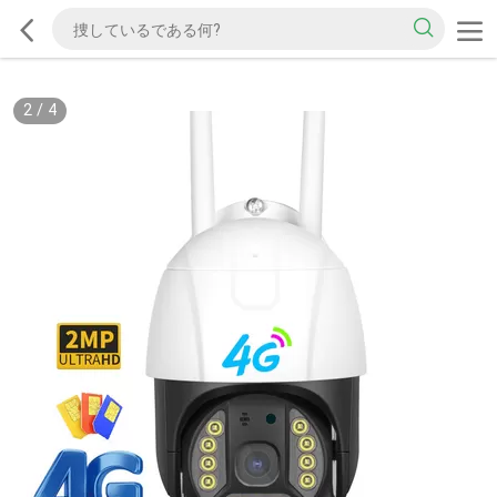
3
/
4