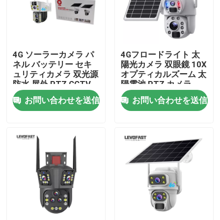
わたしたち に つい て
4G ソーラーカメラ パ
4Gフロードライト 太
工場 ツアー
ネル バッテリー セキ
陽光カメラ 双眼鏡 10X
ュリティカメラ 双光源
オプティカルズーム 太
防水 屋外 PTZ CCTV
陽電池 PTZ カメラ
品質管理
カメラ
Wifi Outdoor 6MP
お問い合わせを送信
お問い合わせを送信
CCTV カメラ
連絡 ください
ニュース
引金 を 求め て ください
Wifiの電球の保安用カメラ