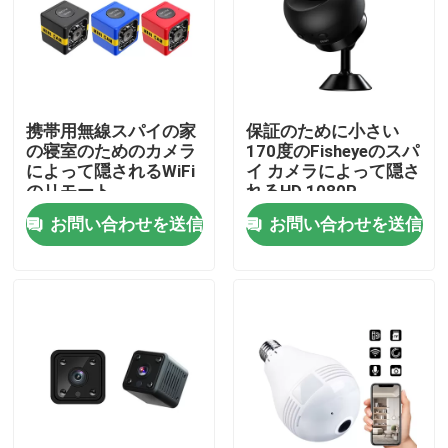
わたしたち に つい て
工場 ツアー
携帯用無線スパイの家
保証のために小さい
の寝室のためのカメラ
170度のFisheyeのスパ
によって隠されるWiFi
イ カメラによって隠さ
品質管理
のリモート
れるHD 1080P
お問い合わせを送信
お問い合わせを送信
連絡 ください
ニュース
引金 を 求め て ください
Wifiの電球の保安用カメラ