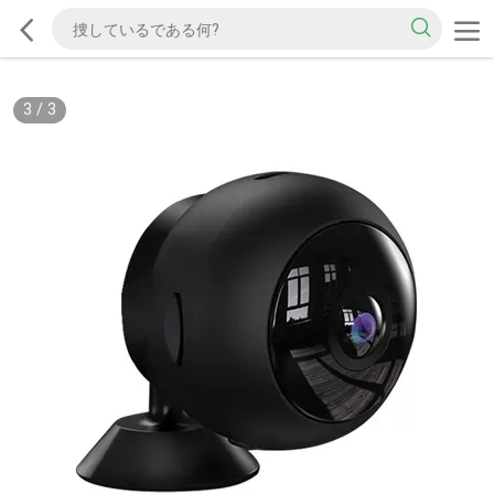
3
/
3