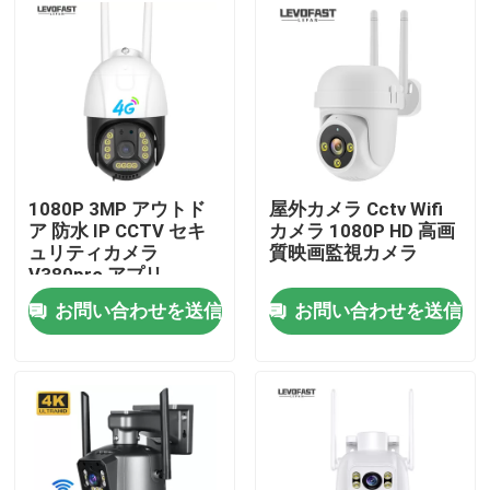
わたしたち に つい て
工場 ツアー
品質管理
1080P 3MP アウトド
屋外カメラ Cctv Wifi
ア 防水 IP CCTV セキ
カメラ 1080P HD 高画
ュリティカメラ
質映画監視カメラ
連絡 ください
V380pro アプリ
お問い合わせを送信
お問い合わせを送信
ニュース
引金 を 求め て ください
Wifiの電球の保安用カメラ