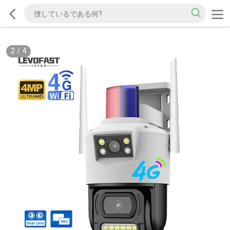
3
/
4