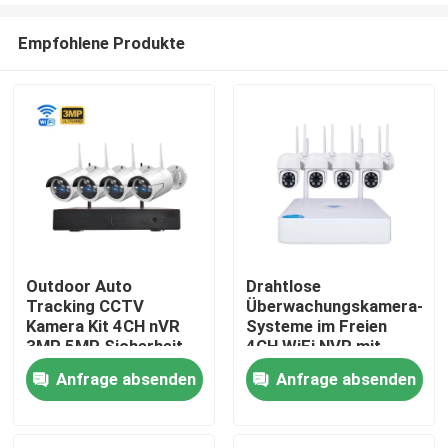
Empfohlene Produkte
Outdoor Auto
Drahtlose
Tracking CCTV
Überwachungskamera-
Zu Hause
Kamera Kit 4CH nVR
Systeme im Freien
3MP 5MP Sicherheit
4CH WiFi NVR mit
WLAN Überwachung
Audio-Soem
Anfrage absenden
Anfrage absenden
Produkte
IP-Kamera
Videos