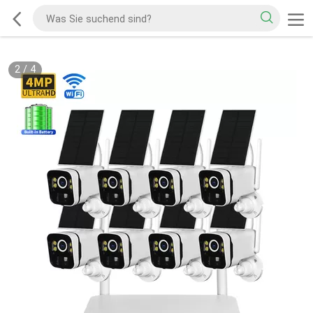
2
/
4