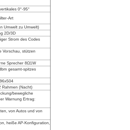
vertikales 0°-95°
lter-Art
on Umwelt zu Umwelt)
ng 2D/3D
edriger Strom des Codes
 Vorschau, stützen
terne Sprecher 8Ω1W
 dbm gesamt-spitzes
896x504
2 Rahmen (Nacht)
eckung/bewegliche
er Warnung Ertrag:
uten, von Autos und von
ion, heiße AP-Konfiguration,