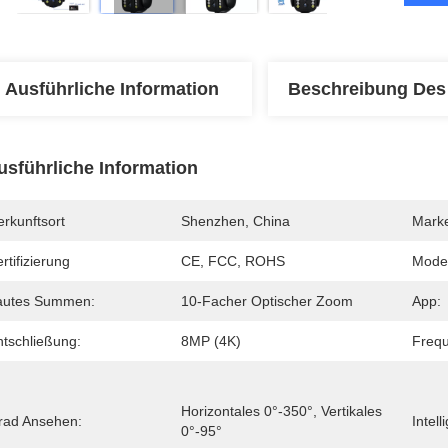
Ausführliche Information
Beschreibung Des
usführliche Information
rkunftsort
Shenzhen, China
Mark
rtifizierung
CE, FCC, ROHS
Mode
autes Summen:
10-Facher Optischer Zoom
App:
ntschließung:
8MP (4K)
Freq
Horizontales 0°-350°, Vertikales 
rad Ansehen:
Intel
0°-95°