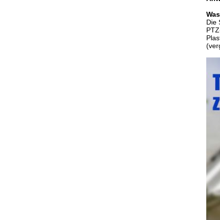
Was
Die 
PTZ
Plas
(ver