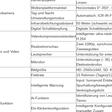
Kameraobjektiv
Linsen
Wolkenplattformwinkel
Horizontales 0°-350°, 
eokamera
Tag und Nacht
Automatisch, ICR-IR-Fi
Umwandlungsmodus
Infrarotbelichtungsabstand
50 Meter (schwankt v
Digital-Schalldämpfung
Digitale Schalldämpfu
Intelligenter ultra-ni
Videokompressionsstandard
H.264
Zwei 1080p, synchrone
Realzeitvorschau
Zweiwegvideo
io und Video
Lautsprecher
Unterstützung für ex
Unterstützungs (- 36)
Mikrofon
Elektretmikrofon
Bildgröße
HD: 2560x1440, SD: 
Feldrate
15 Rahmen (Tages)/1
Input: humanoid Entd
Intelligente Warnung
Spurhaltung/beweglich
Verknüpfungslicht
Identifizierung von Le
Ai-Funktion
Tieren
funktion
Intelligente Konfigurat
Ein-Klickenkonfiguration
manueller Zusatz