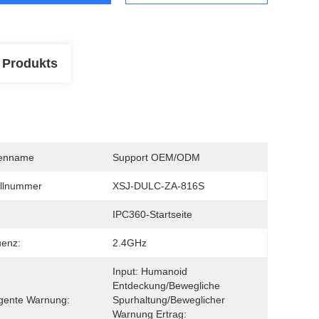
 Produkts
enname
Support OEM/ODM
llnummer
XSJ-DULC-ZA-816S
IPC360-Startseite
uenz:
2.4GHz
Input: Humanoid 
Entdeckung/bewegliche 
ligente Warnung:
Spurhaltung/beweglicher 
Warnung Ertrag: 