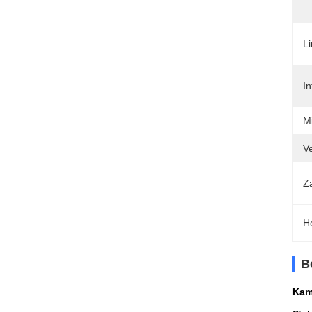
Li
In
M
V
Z
H
B
Kam