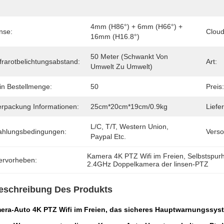
4mm (H86°) + 6mm (H66°) + 
nse:
Cloud
16mm (H16.8°)
50 Meter (schwankt Von 
frarotbelichtungsabstand:
Art:
Umwelt Zu Umwelt)
in Bestellmenge:
50
Preis:
erpackung Informationen:
25cm*20cm*19cm/0.9kg
Liefer
L/C, T/T, Western Union, 
ahlungsbedingungen:
Verso
Paypal Etc.
Kamera 4K PTZ Wifi im Freien
, 
Selbstspur
ervorheben:
2.4GHz Doppelkamera der linsen-PTZ
eschreibung Des Produkts
era-Auto 4K PTZ Wifi im Freien, das sicheres Hauptwarnungssys