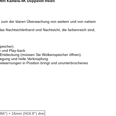
ifi Kamera-4K Doppelim freien
x, zum der klaren Überwachung von weitem und von nahem
das Nachtsichtinfrarot und Nachtsicht, die farbenreich sind,
peicher).
 und Play-back.
Entdeckung (müssen Sie Wolkenspeicher öffnen).
egung und helle Verknüpfung.
Zielwarnungen in Position bringt und ununterbrochenes
6°) + 16mm (H16.8°) drei