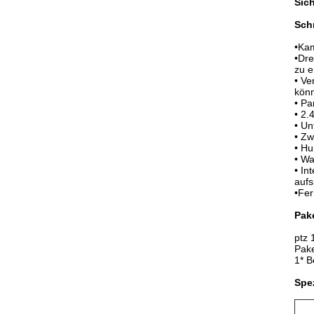
Sic
Schn
•Ka
•Dre
zu e
• Ve
könn
• Pa
• 2.
• Un
• Z
• H
• Wa
• In
aufs
•Fer
Pake
ptz 
Pake
1* 
Spez