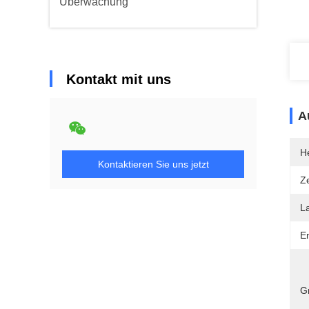
Überwachung
Kontakt mit uns
A
He
Kontaktieren Sie uns jetzt
Ze
L
E
G