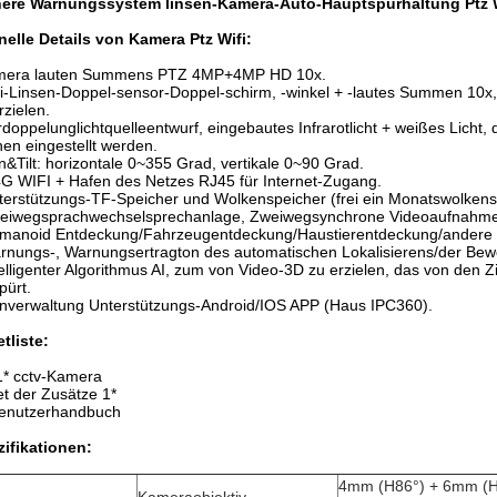
here Warnungssystem linsen-Kamera-Auto-Hauptspurhaltung Ptz W
elle Details von Kamera Ptz Wifi:
mera lauten Summens PTZ 4MP+4MP HD 10x.
i-Linsen-Doppel-sensor-Doppel-schirm, -winkel + -lautes Summen 10
rzielen.
rdoppelunglichtquelleentwurf, eingebautes Infrarotlicht + weißes Licht, 
en eingestellt werden.
n&Tilt: horizontale 0~355 Grad, vertikale 0~90 Grad.
4G WIFI + Hafen des Netzes RJ45 für Internet-Zugang.
terstützungs-TF-Speicher und Wolkenspeicher (frei ein Monatswolkens
weiwegsprachwechselsprechanlage, Zweiwegsynchrone Videoaufnahme
umanoid Entdeckung/Fahrzeugentdeckung/Haustierentdeckung/andere 
rnungs-, Warnungsertragton des automatischen Lokalisierens/der Bew
telligenter Algorithmus AI, zum von Video-3D zu erzielen, das von den 
pürt.
nverwaltung Unterstützungs-Android/IOS APP (Haus IPC360).
tliste:
1* cctv-Kamera
t der Zusätze 1*
Benutzerhandbuch
ifikationen:
4mm (H86°) + 6mm (H6