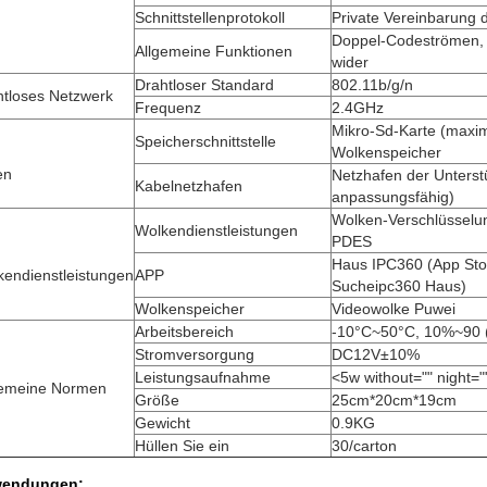
Schnittstellenprotokoll
Private Vereinbarung 
Doppel-Codeströmen, 
Allgemeine Funktionen
wider
Drahtloser Standard
802.11b/g/n
htloses Netzwerk
Frequenz
2.4GHz
Mikro-Sd-Karte (maxi
Speicherschnittstelle
Wolkenspeicher
en
Netzhafen der Unters
Kabelnetzhafen
anpassungsfähig)
Wolken-Verschlüsselu
Wolkendienstleistungen
PDES
Haus IPC360 (App Sto
kendienstleistungen
APP
Sucheipc360 Haus)
Wolkenspeicher
Videowolke Puwei
Arbeitsbereich
-10°C~50°C, 10%~90 (
Stromversorgung
DC12V±10%
Leistungsaufnahme
<5w without="" night="
gemeine Normen
Größe
25cm*20cm*19cm
Gewicht
0.9KG
Hüllen Sie ein
30/carton
endungen: