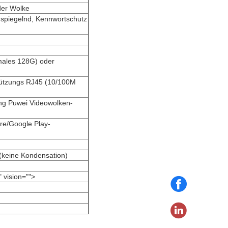
der Wolke
spiegelnd, Kennwortschutz
males 128G) oder
tützungs RJ45 (10/100M
ng Puwei Videowolken-
re/Google Play-
keine Kondensation)
" vision="">