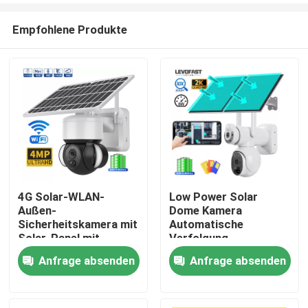
Empfohlene Produkte
4G Solar-WLAN-
Low Power Solar
Außen-
Dome Kamera
Zu Hause
Sicherheitskamera mit
Automatische
Solar-Panel mit
Verfolgung
Schall- und Licht-
Wasserdichte
Anfrage absenden
Anfrage absenden
Produkte
Alarm
Nachtsicht Sicherheit
CCTV Kamera
Videos