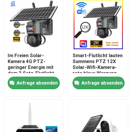
Über uns
Werksbesichtigung
Qualitätskontrolle
Im Freien Solar-
Smart-Flutlicht lauten
Kamera 4G PTZ-
Summens PTZ 12X
geringer Energie mit
Solar-Wifi-Kamera-
Kontakt mit uns
dem 2 Satz-Flutlicht
rote blaue Warnung
Anfrage absenden
Anfrage absenden
Neuigkeiten
Bitte um ein Angebot
Wifi-Glühlampe-Überwachungskamera