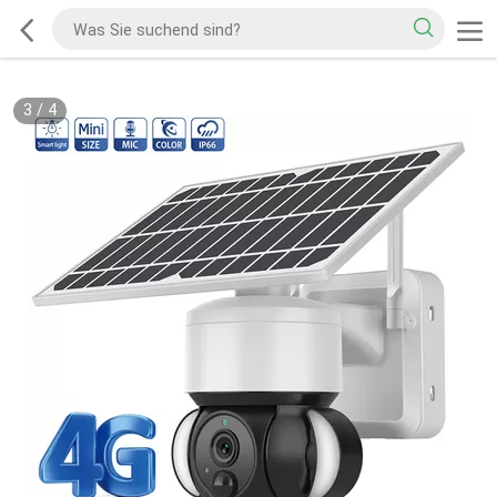
3
/
4