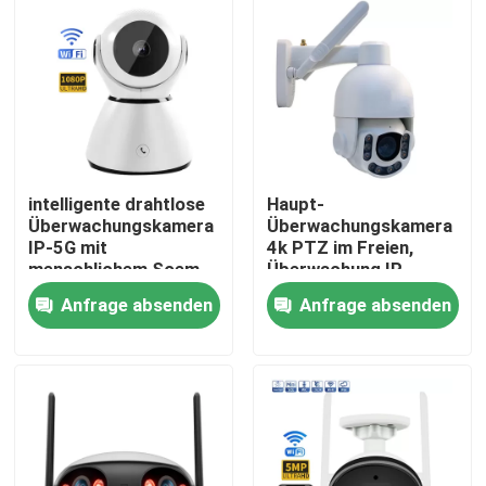
Über uns
Werksbesichtigung
Qualitätskontrolle
intelligente drahtlose
Haupt-
Überwachungskamera
Überwachungskamera
IP-5G mit
4k PTZ im Freien,
Kontakt mit uns
menschlichem Soem
Überwachung IP-
Entdeckung AI
Kamera wasserdicht
Anfrage absenden
Anfrage absenden
Neuigkeiten
Bitte um ein Angebot
Wifi-Glühlampe-Überwachungskamera