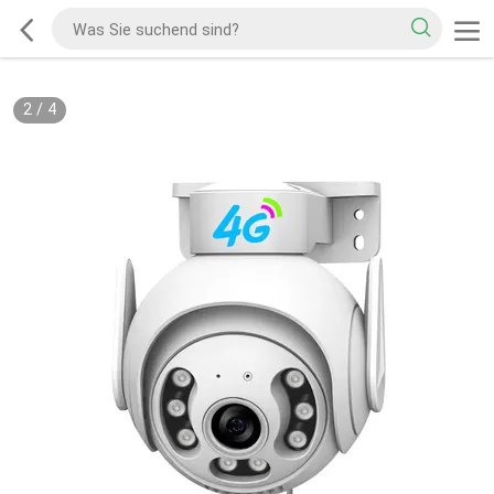
3
/
4