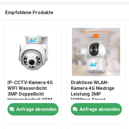
Empfohlene Produkte
IP-CCTV-Kamera 4G
Drahtlose WLAN-
WIFI Wasserdicht
Kamera 4G Niedrige
Zu Hause
3MP Doppellicht
Leistung 3MP
Heimsicherheit OEM
V380pro Smart
drahtlose WLAN-
Tracking WIFI Pet
Anfrage absenden
Anfrage absenden
Produkte
Kamera
Security 4G Sim Card
Kamera
Videos